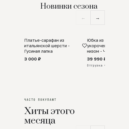
Новинки сезона
←
→
Платье-сарафан из
Юбка из натурально
SALE
ПРЕДЗАКАЗ
итальянской шерсти -
укороченная с аро
Гусиная лапка
низом - Черный
3 000 ₽
39 990 ₽
Отгрузка через 25 дней
ЧАСТО ПОКУПАЮТ
Хиты этого
месяца