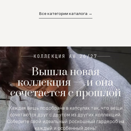
02
03
04
Все категории каталога →
КОЛЛЕКЦИЯ AW 26/27
Вышла новая
коллекция — и она
сочетается с прошлой
Каждая вещь подобрана в капсулах так, что вещи
сочетаются друг с другом из других коллекций.
Соберите свой идеальный роскошный гардероб на
каждый и особенный день!