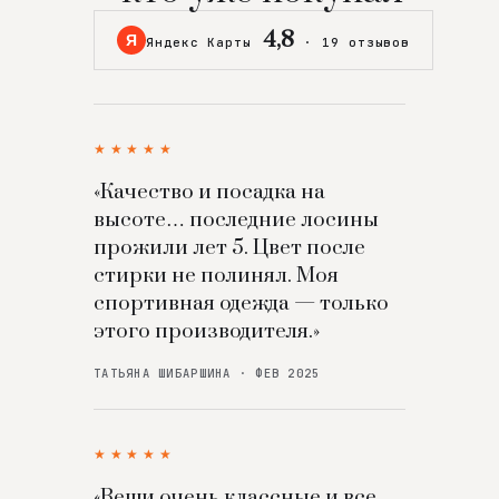
4,8
Я
Яндекс Карты
·
19 отзывов
★★★★★
«Качество и посадка на
высоте… последние лосины
прожили лет 5. Цвет после
стирки не полинял. Моя
спортивная одежда — только
этого производителя.»
ТАТЬЯНА ШИБАРШИНА · ФЕВ 2025
★★★★★
«Вещи очень классные и все