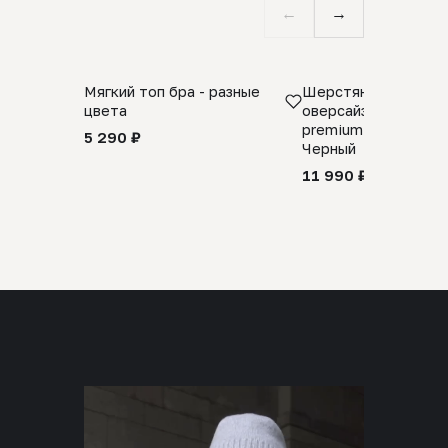
←
→
Мягкий топ бра - разные
Шерстяной свитер
цвета
оверсайз 100% шер
premium merino wool
5 290 ₽
Черный
11 990 ₽