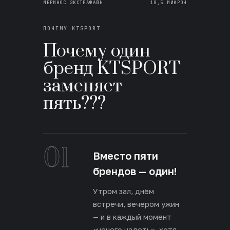
МЕРИНОС ЭКСТРАФАЙН
18,5 МИКРОН
ПОЧЕМУ KTSPORT
Почему один
бренд KTSPORT
заменяет
пять???
01
Вместо пяти
брендов — один!
Утром зал, днём
встречи, вечером ужин
— и в каждый момент
«нечего надеть», хотя