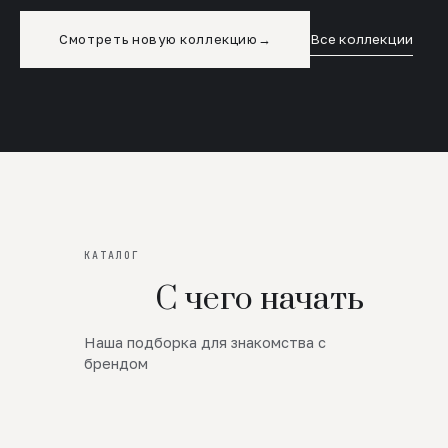
Смотреть новую коллекцию
→
Все коллекции
КАТАЛОГ
С чего начать
Наша подборка для знакомства с
Новинки
брендом
SALE
Премиум Трикотаж
AW 26/27
Юбки и платья
ЦЕНЫ ОТ 1000 РУБЛЕЙ!!!
Верхняя одежда
ШЕРСТЬ ЯГНЕНКА
БУДЬ РОСКОШНА
01
ШЕРСТЬ · КОЖА
05