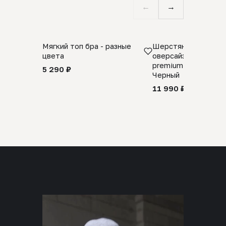
←
→
Мягкий топ бра - разные
Шерстяной свитер
цвета
оверсайз 100% шер
premium merino wool
5 290 ₽
Черный
11 990 ₽