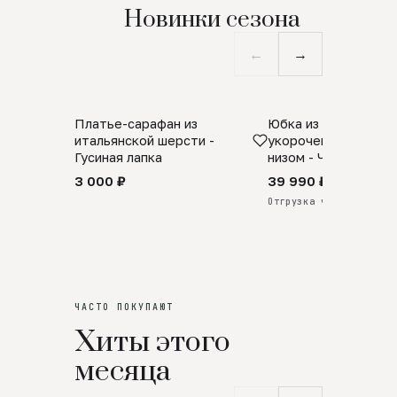
Новинки сезона
←
→
Платье-сарафан из
Юбка из натурально
SALE
ПРЕДЗАКАЗ
итальянской шерсти -
укороченная с аро
Гусиная лапка
низом - Черный
3 000 ₽
39 990 ₽
Отгрузка через 25 дней
ЧАСТО ПОКУПАЮТ
Хиты этого
месяца