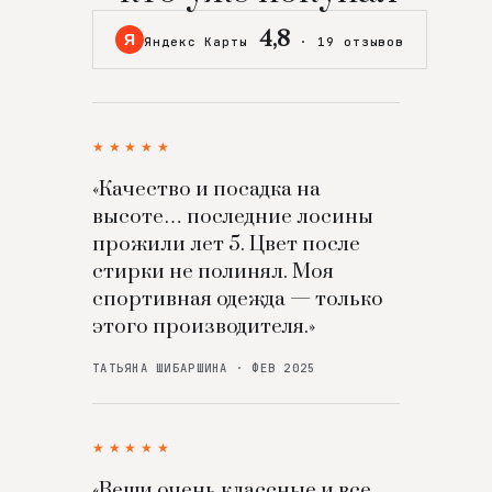
4,8
Я
Яндекс Карты
·
19 отзывов
★★★★★
«Качество и посадка на
высоте… последние лосины
прожили лет 5. Цвет после
стирки не полинял. Моя
спортивная одежда — только
этого производителя.»
ТАТЬЯНА ШИБАРШИНА · ФЕВ 2025
★★★★★
«Вещи очень классные и все