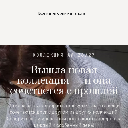
02
03
04
Все категории каталога →
КОЛЛЕКЦИЯ AW 26/27
Вышла новая
коллекция — и она
сочетается с прошлой
Каждая вещь подобрана в капсулах так, что вещи
сочетаются друг с другом из других коллекций.
Соберите свой идеальный роскошный гардероб на
каждый и особенный день!