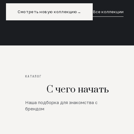
Смотреть новую коллекцию
→
Все коллекции
КАТАЛОГ
С чего начать
Наша подборка для знакомства с
Новинки
брендом
SALE
Премиум Трикотаж
AW 26/27
Юбки и платья
ЦЕНЫ ОТ 1000 РУБЛЕЙ!!!
Верхняя одежда
ШЕРСТЬ ЯГНЕНКА
БУДЬ РОСКОШНА
01
ШЕРСТЬ · КОЖА
05