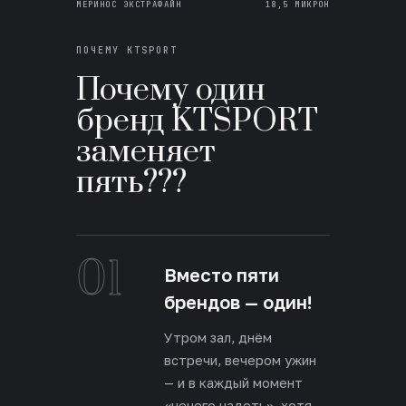
МЕРИНОС ЭКСТРАФАЙН
18,5 МИКРОН
ПОЧЕМУ KTSPORT
Почему один
бренд KTSPORT
заменяет
пять???
01
Вместо пяти
брендов — один!
Утром зал, днём
встречи, вечером ужин
— и в каждый момент
«нечего надеть», хотя