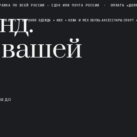
РАВКА ПО ВСЕЙ РОССИИ - СДЭК ИЛИ ПОЧТА РОССИИ
·
ОПЛАТА «ДОЛ
нд.
ОТАЖ
ВЕРХ
▾
ВЕРХНЯЯ ОДЕЖДА
▾
НИЗ
▾
КОЖА И МЕХ
ОБУВЬ
АКСЕССУАРЫ
СПОРТ
 вашей
ла до
в