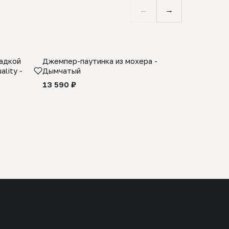
←
→
ладкой
Джемпер-паутинка из мохера -
Limited E
lity -
Дымчатый
из 100% 
черного 
13 590 ₽
27 990 ₽