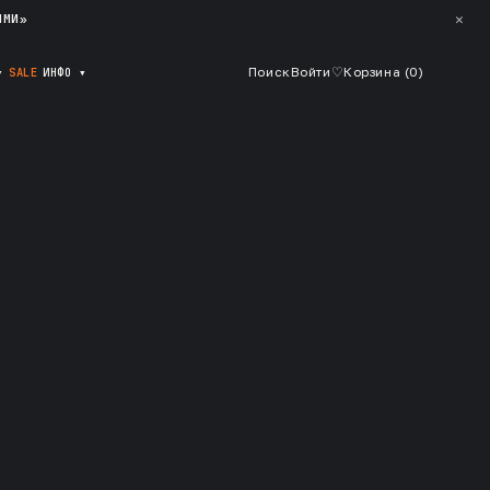
✕
ЯМИ»
▾
SALE
ИНФО
▾
Поиск
Войти
♡
Корзина (
0
)