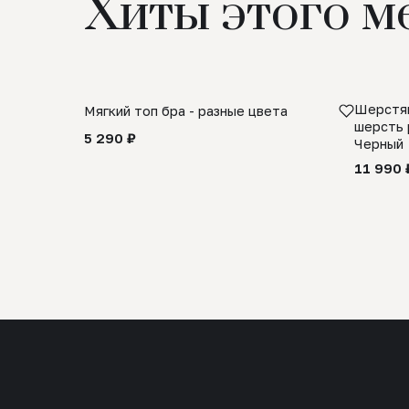
Хиты этого м
Шерстян
Мягкий топ бра - разные цвета
шерсть 
5 290 ₽
Черный
11 990 