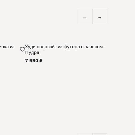
←
→
нка из
Худи оверсайз из футера с начесом -
Косынка 
Пудра
шерсти 1
quality -
7 990 ₽
8 990 ₽