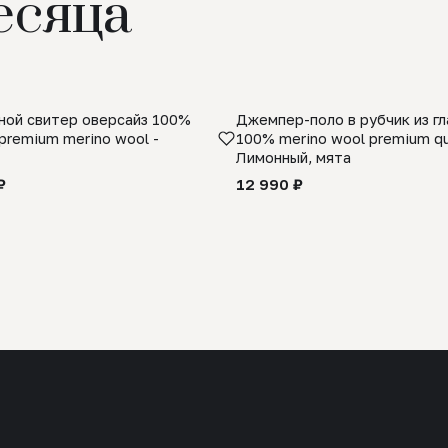
есяца
ой свитер оверсайз 100%
Джемпер-поло в рубчик из г
premium merino wool -
100% merino wool premium qua
Лимонный, мята
₽
12 990 ₽