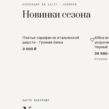
КОЛЛЕКЦИЯ AW 26/27 · НОВИНКИ
Новинки сезона
Платье-сарафан из итальянской
Юбка из
SALE
ПРЕДЗА
шерсти - Гусиная лапка
укороче
Черный
3 000 ₽
39 990 
Отгрузка 
ЧАСТО ПОКУПАЮТ