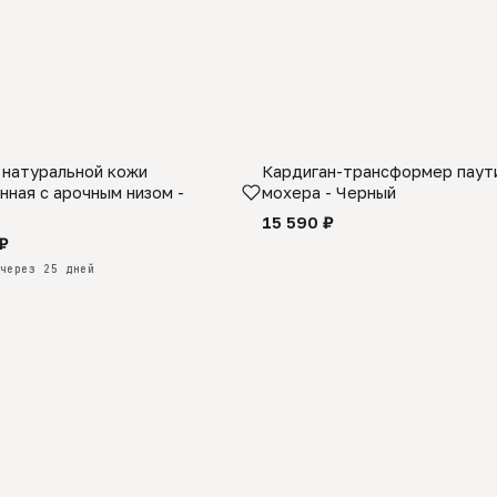
 натуральной кожи
Кардиган-трансформер паути
КАЗ
нная с арочным низом -
мохера - Черный
15 590 ₽
₽
через 25 дней