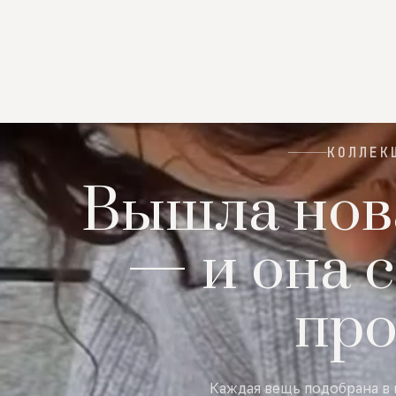
КОЛЛЕК
Вышла нов
— и она с
пр
Каждая вещь подобрана в 