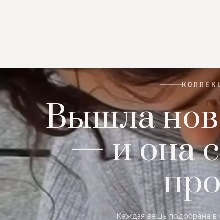
КОЛЛЕК
Вышла нов
— и она с
пр
Каждая вещь подобрана в 