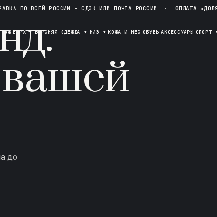
РАВКА ПО ВСЕЙ РОССИИ - СДЭК ИЛИ ПОЧТА РОССИИ
·
ОПЛАТА «ДОЛ
нд.
ОТАЖ
ВЕРХ
▾
ВЕРХНЯЯ ОДЕЖДА
▾
НИЗ
▾
КОЖА И МЕХ
ОБУВЬ
АКСЕССУАРЫ
СПОРТ
 вашей
ла до
в