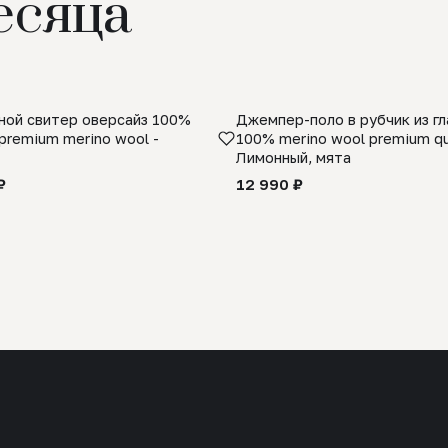
есяца
ой свитер оверсайз 100%
Джемпер-поло в рубчик из г
premium merino wool -
100% merino wool premium qua
Лимонный, мята
₽
12 990 ₽