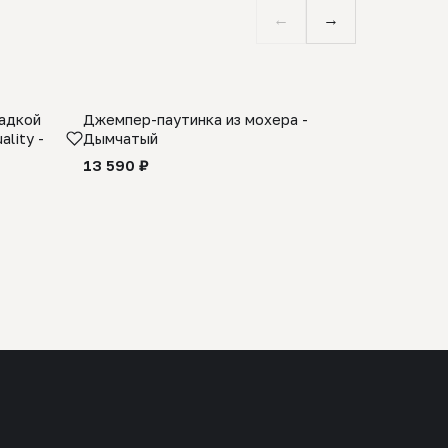
←
→
ладкой
Джемпер-паутинка из мохера -
Limited E
lity -
Дымчатый
из 100% 
черного 
13 590 ₽
27 990 ₽