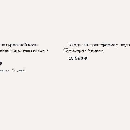
 натуральной кожи
Кардиган-трансформер паути
КАЗ
нная с арочным низом -
мохера - Черный
15 590 ₽
₽
через 25 дней