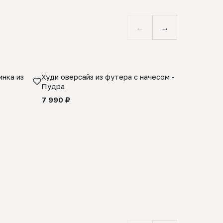
←
→
нка из
Худи оверсайз из футера с начесом -
Косынка 
Пудра
шерсти 1
quality -
7 990 ₽
8 990 ₽