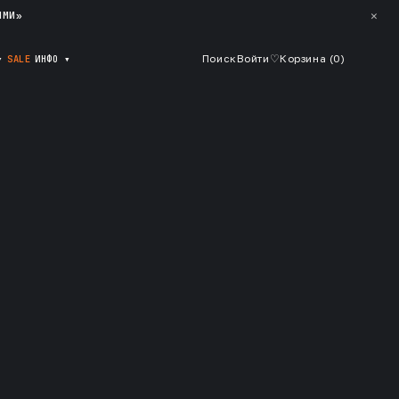
✕
ЯМИ»
▾
SALE
ИНФО
▾
Поиск
Войти
♡
Корзина (
0
)