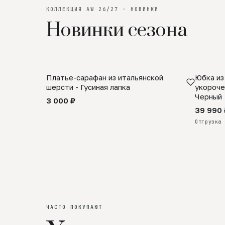
КОЛЛЕКЦИЯ AW 26/27 · НОВИНКИ
Новинки сезона
Платье-сарафан из итальянской
Юбка из
SALE
ПРЕДЗА
шерсти - Гусиная лапка
укороче
Черный
3 000 ₽
39 990 
Отгрузка 
ЧАСТО ПОКУПАЮТ