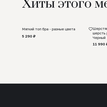
Хиты этого м
Шерстян
Мягкий топ бра - разные цвета
шерсть 
5 290 ₽
Черный
11 990 