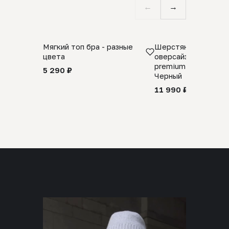
←
→
Мягкий топ бра - разные
Шерстяной свитер
цвета
оверсайз 100% шер
premium merino wool
5 290 ₽
Черный
11 990 ₽