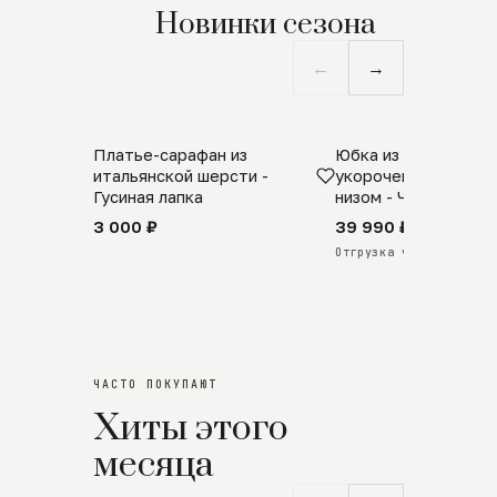
Новинки сезона
←
→
Платье-сарафан из
Юбка из натурально
SALE
ПРЕДЗАКАЗ
итальянской шерсти -
укороченная с аро
Гусиная лапка
низом - Черный
3 000 ₽
39 990 ₽
Отгрузка через 25 дней
ЧАСТО ПОКУПАЮТ
Хиты этого
месяца