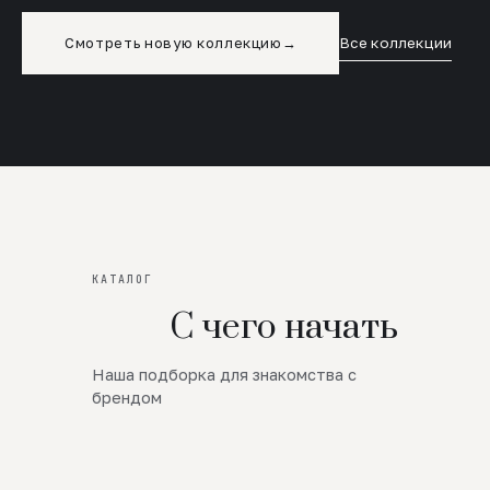
Смотреть новую коллекцию
→
Все коллекции
КАТАЛОГ
С чего начать
Наша подборка для знакомства с
Новинки
брендом
SALE
Премиум Трикотаж
AW 26/27
Юбки и платья
ЦЕНЫ ОТ 1000 РУБЛЕЙ!!!
Верхняя одежда
ШЕРСТЬ ЯГНЕНКА
БУДЬ РОСКОШНА
01
ШЕРСТЬ · КОЖА
05