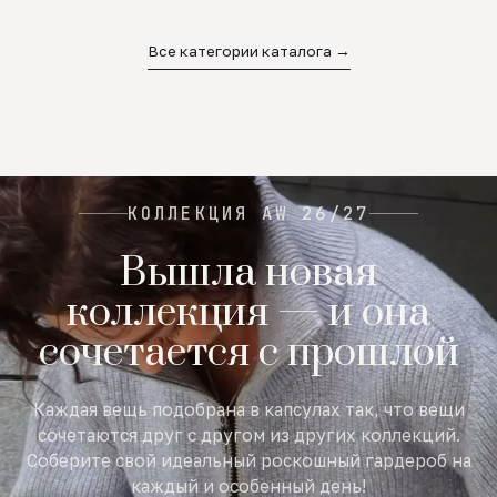
02
03
04
Все категории каталога →
КОЛЛЕКЦИЯ AW 26/27
Вышла новая
коллекция — и она
сочетается с прошлой
Каждая вещь подобрана в капсулах так, что вещи
сочетаются друг с другом из других коллекций.
Соберите свой идеальный роскошный гардероб на
каждый и особенный день!