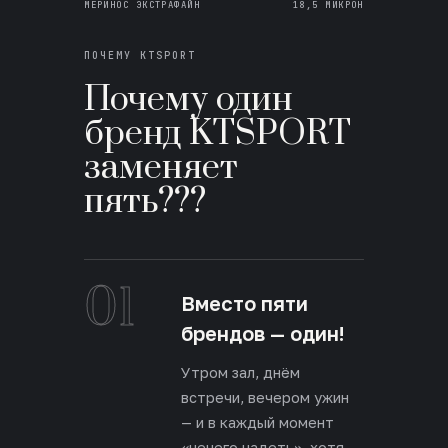
МЕРИНОС ЭКСТРАФАЙН
18,5 МИКРОН
ПОЧЕМУ KTSPORT
Почему один
бренд KTSPORT
заменяет
пять???
01
Вместо пяти
брендов — один!
Утром зал, днём
встречи, вечером ужин
— и в каждый момент
«нечего надеть», хотя