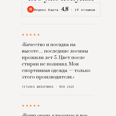
4,8
Я
Яндекс Карты
·
19 отзывов
★★★★★
«Качество и посадка на
высоте… последние лосины
прожили лет 5. Цвет после
стирки не полинял. Моя
спортивная одежда — только
этого производителя.»
ТАТЬЯНА ШИБАРШИНА · ФЕВ 2025
★★★★★
«Вещи очень классные и все