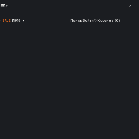
✕
ЯМИ»
▾
SALE
ИНФО
▾
Поиск
Войти
♡
Корзина (
0
)