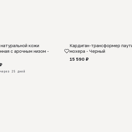
 натуральной кожи
Кардиган-трансформер паути
КАЗ
нная с арочным низом -
мохера - Черный
15 590 ₽
₽
через 25 дней