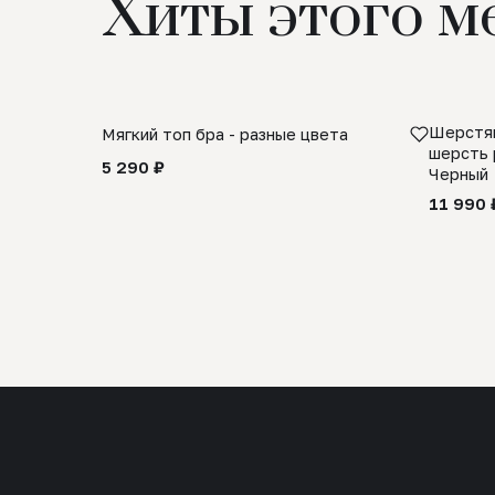
Хиты этого м
Шерстян
Мягкий топ бра - разные цвета
шерсть 
5 290 ₽
Черный
11 990 