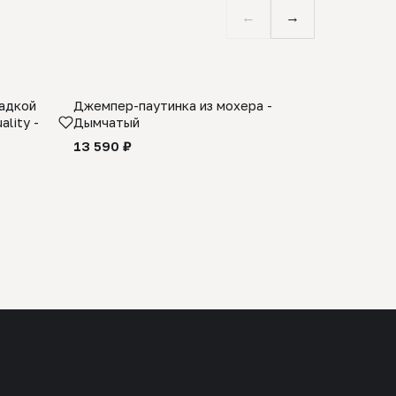
←
→
ладкой
Джемпер-паутинка из мохера -
Limited E
lity -
Дымчатый
из 100% 
черного 
13 590 ₽
27 990 ₽