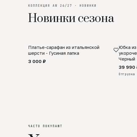
КОЛЛЕКЦИЯ AW 26/27 · НОВИНКИ
Новинки сезона
Платье-сарафан из итальянской
Юбка из
SALE
ПРЕДЗА
шерсти - Гусиная лапка
укороче
Черный
3 000 ₽
39 990 
Отгрузка 
ЧАСТО ПОКУПАЮТ