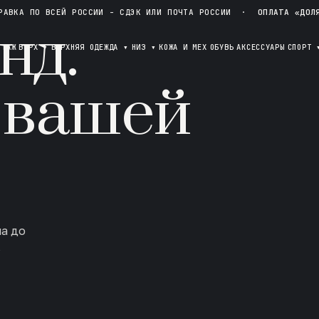
РАВКА ПО ВСЕЙ РОССИИ - СДЭК ИЛИ ПОЧТА РОССИИ
·
ОПЛАТА «ДОЛ
нд.
ОТАЖ
ВЕРХ
▾
ВЕРХНЯЯ ОДЕЖДА
▾
НИЗ
▾
КОЖА И МЕХ
ОБУВЬ
АКСЕССУАРЫ
СПОРТ
 вашей
ла до
в