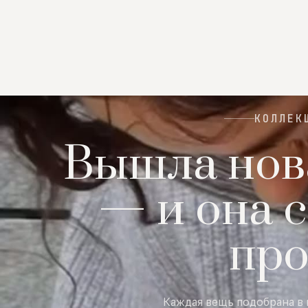
КОЛЛЕК
Вышла нов
— и она с
пр
Каждая вещь подобрана в 