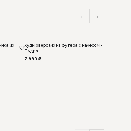
←
→
нка из
Худи оверсайз из футера с начесом -
Косынка 
Пудра
шерсти 1
quality -
7 990 ₽
8 990 ₽