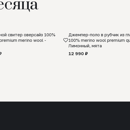
есяца
ой свитер оверсайз 100%
Джемпер-поло в рубчик из г
premium merino wool -
100% merino wool premium qua
Лимонный, мята
₽
12 990 ₽