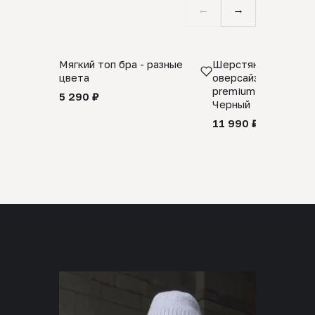
←
→
Мягкий топ бра - разные
Шерстяной свитер
цвета
оверсайз 100% шер
premium merino wool
5 290 ₽
Черный
11 990 ₽