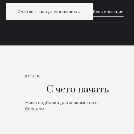
Смотреть новую коллекцию
→
Все коллекции
КАТАЛОГ
С чего начать
Наша подборка для знакомства с
Новинки
брендом
SALE
Премиум Трикотаж
AW 26/27
Юбки и платья
ЦЕНЫ ОТ 1000 РУБЛЕЙ!!!
Верхняя одежда
ШЕРСТЬ ЯГНЕНКА
БУДЬ РОСКОШНА
01
ШЕРСТЬ · КОЖА
05