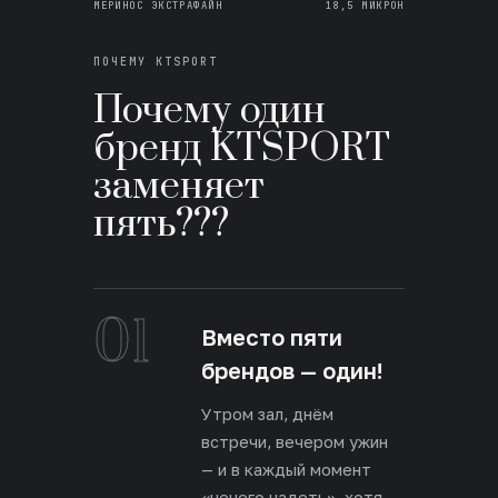
МЕРИНОС ЭКСТРАФАЙН
18,5 МИКРОН
ПОЧЕМУ KTSPORT
Почему один
бренд KTSPORT
заменяет
пять???
01
Вместо пяти
брендов — один!
Утром зал, днём
встречи, вечером ужин
— и в каждый момент
«нечего надеть», хотя