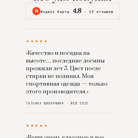
4,8
Я
Яндекс Карты
·
19 отзывов
★★★★★
«Качество и посадка на
высоте… последние лосины
прожили лет 5. Цвет после
стирки не полинял. Моя
спортивная одежда — только
этого производителя.»
ТАТЬЯНА ШИБАРШИНА · ФЕВ 2025
★★★★★
«Вещи очень классные и все