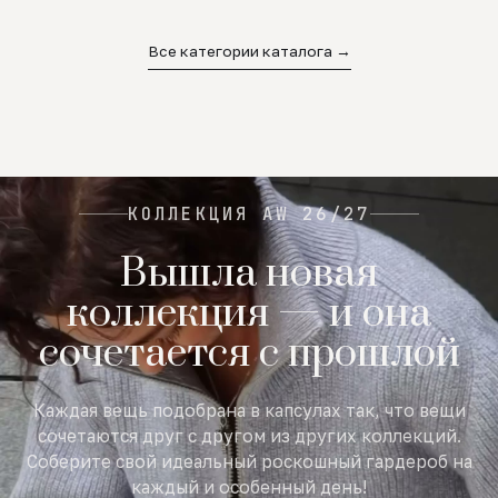
02
03
04
Все категории каталога →
КОЛЛЕКЦИЯ AW 26/27
Вышла новая
коллекция — и она
сочетается с прошлой
Каждая вещь подобрана в капсулах так, что вещи
сочетаются друг с другом из других коллекций.
Соберите свой идеальный роскошный гардероб на
каждый и особенный день!