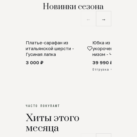
Новинки сезона
←
→
Платье-сарафан из
Юбка из натурально
SALE
ПРЕДЗАКАЗ
итальянской шерсти -
укороченная с аро
Гусиная лапка
низом - Черный
3 000 ₽
39 990 ₽
Отгрузка через 25 дней
ЧАСТО ПОКУПАЮТ
Хиты этого
месяца