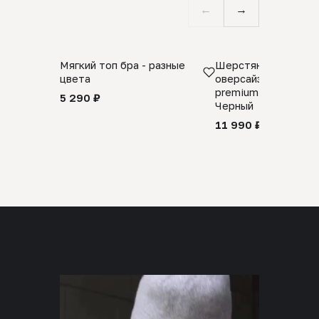
←
→
Мягкий топ бра - разные
Шерстяной свитер
цвета
оверсайз 100% шер
premium merino wool
5 290 ₽
Черный
11 990 ₽