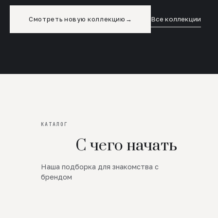
Смотреть новую коллекцию
→
Все коллекции
КАТАЛОГ
С чего начать
Наша подборка для знакомства с
Новинки
брендом
SALE
Премиум Трикотаж
AW 26/27
Юбки и платья
ЦЕНЫ ОТ 1000 РУБЛЕЙ!!!
Верхняя одежда
ШЕРСТЬ ЯГНЕНКА
БУДЬ РОСКОШНА
01
ШЕРСТЬ · КОЖА
05