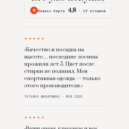
4,8
Я
Яндекс Карты
·
19 отзывов
★★★★★
«Качество и посадка на
высоте… последние лосины
прожили лет 5. Цвет после
стирки не полинял. Моя
спортивная одежда — только
этого производителя.»
ТАТЬЯНА ШИБАРШИНА · ФЕВ 2025
★★★★★
«Вещи очень классные и все