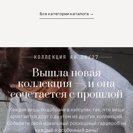
02
03
04
Все категории каталога →
КОЛЛЕКЦИЯ AW 26/27
Вышла новая
коллекция — и она
сочетается с прошлой
Каждая вещь подобрана в капсулах так, что вещи
сочетаются друг с другом из других коллекций.
Соберите свой идеальный роскошный гардероб на
каждый и особенный день!