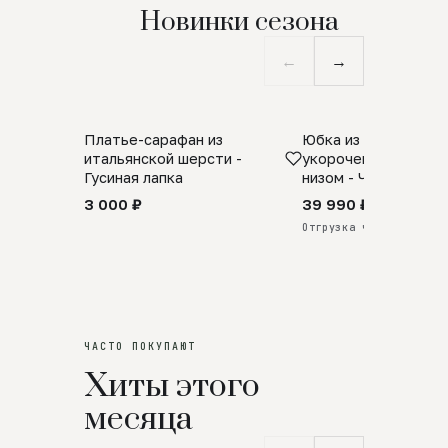
Новинки сезона
←
→
Платье-сарафан из
Юбка из натурально
SALE
ПРЕДЗАКАЗ
итальянской шерсти -
укороченная с аро
Гусиная лапка
низом - Черный
3 000 ₽
39 990 ₽
Отгрузка через 25 дней
ЧАСТО ПОКУПАЮТ
Хиты этого
месяца