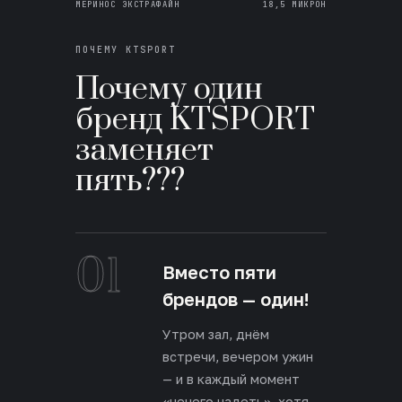
МЕРИНОС ЭКСТРАФАЙН
18,5 МИКРОН
ПОЧЕМУ KTSPORT
Почему один
бренд KTSPORT
заменяет
пять???
01
Вместо пяти
брендов — один!
Утром зал, днём
встречи, вечером ужин
— и в каждый момент
«нечего надеть», хотя