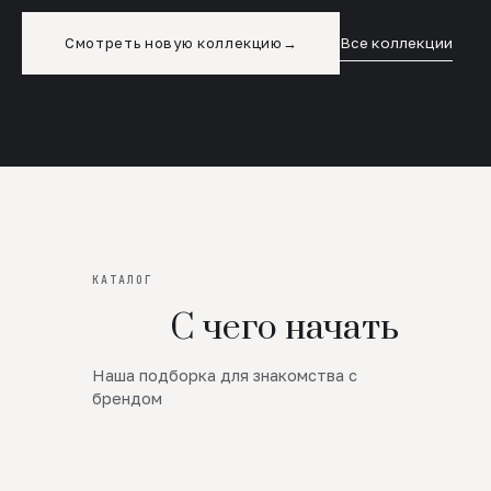
Смотреть новую коллекцию
→
Все коллекции
КАТАЛОГ
С чего начать
Наша подборка для знакомства с
Новинки
брендом
SALE
Премиум Трикотаж
AW 26/27
Юбки и платья
ЦЕНЫ ОТ 1000 РУБЛЕЙ!!!
Верхняя одежда
ШЕРСТЬ ЯГНЕНКА
БУДЬ РОСКОШНА
01
ШЕРСТЬ · КОЖА
05