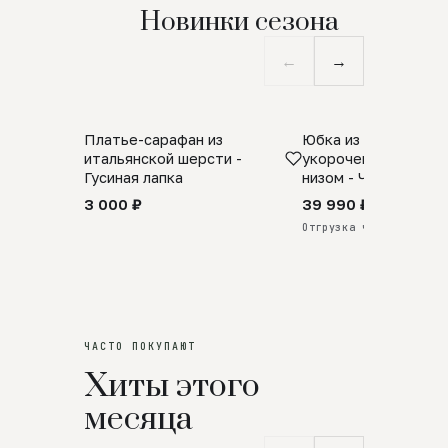
Новинки сезона
←
→
Платье-сарафан из
Юбка из натурально
SALE
ПРЕДЗАКАЗ
итальянской шерсти -
укороченная с аро
Гусиная лапка
низом - Черный
3 000 ₽
39 990 ₽
Отгрузка через 25 дней
ЧАСТО ПОКУПАЮТ
Хиты этого
месяца