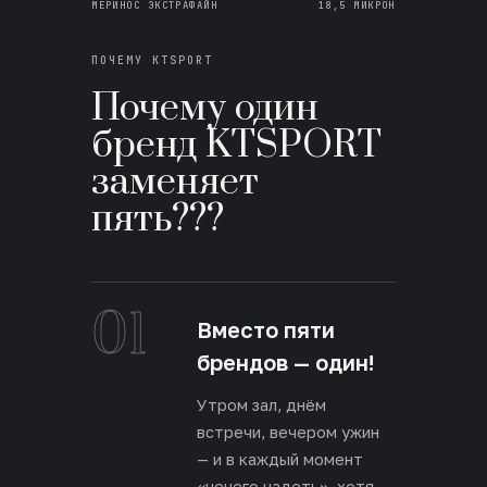
МЕРИНОС ЭКСТРАФАЙН
18,5 МИКРОН
ПОЧЕМУ KTSPORT
Почему один
бренд KTSPORT
заменяет
пять???
01
Вместо пяти
брендов — один!
Утром зал, днём
встречи, вечером ужин
— и в каждый момент
«нечего надеть», хотя