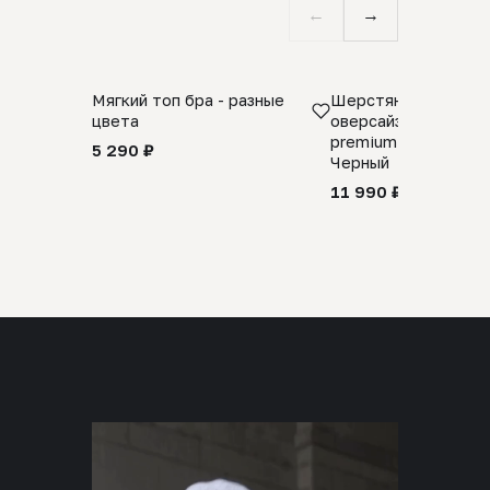
←
→
Мягкий топ бра - разные
Шерстяной свитер
цвета
оверсайз 100% шер
premium merino wool
5 290 ₽
Черный
11 990 ₽