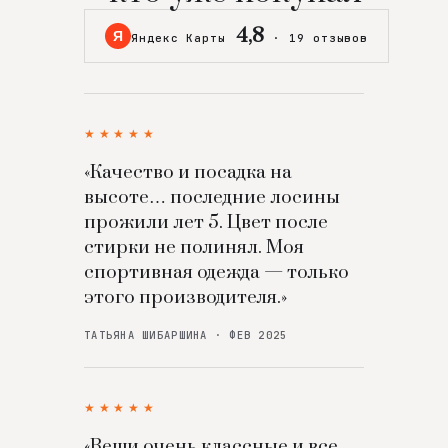
4,8
Я
Яндекс Карты
·
19 отзывов
★★★★★
«Качество и посадка на
высоте… последние лосины
прожили лет 5. Цвет после
стирки не полинял. Моя
спортивная одежда — только
этого производителя.»
ТАТЬЯНА ШИБАРШИНА · ФЕВ 2025
★★★★★
«Вещи очень классные и все