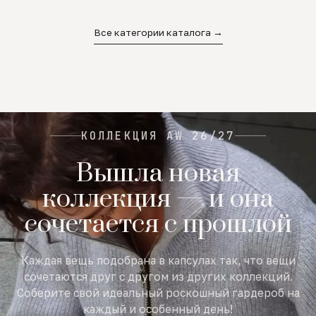
02
03
04
Все категории каталога →
КОЛЛЕКЦИЯ AW 26/27
Вышла новая
коллекция — и она
сочетается с прошлой
Каждая вещь подобрана в капсулах так, что вещи
сочетаются друг с другом из других коллекций.
Соберите свой идеальный роскошный гардероб на
каждый и особенный день!