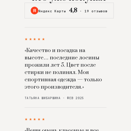
4,8
Я
Яндекс Карты
·
19 отзывов
★★★★★
«Качество и посадка на
высоте… последние лосины
прожили лет 5. Цвет после
стирки не полинял. Моя
спортивная одежда — только
этого производителя.»
ТАТЬЯНА ШИБАРШИНА · ФЕВ 2025
★★★★★
«Вещи очень классные и все