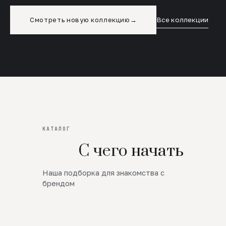
Смотреть новую коллекцию
→
Все коллекции
КАТАЛОГ
С чего начать
Наша подборка для знакомства с
Новинки
брендом
SALE
Премиум Трикотаж
AW 26/27
Юбки и платья
ЦЕНЫ ОТ 1000 РУБЛЕЙ!!!
Верхняя одежда
ШЕРСТЬ ЯГНЕНКА
БУДЬ РОСКОШНА
01
ШЕРСТЬ · КОЖА
05