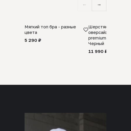
←
→
Мягкий топ бра - разные
Шерстяной свитер
цвета
оверсайз 100% шер
premium merino wool
5 290 ₽
Черный
11 990 ₽