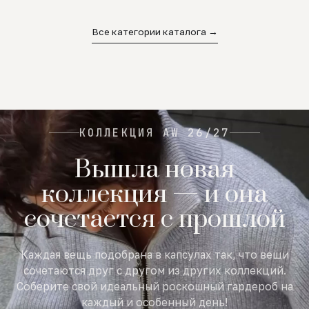
02
03
04
Все категории каталога →
КОЛЛЕКЦИЯ AW 26/27
Вышла новая
коллекция — и она
сочетается с прошлой
Каждая вещь подобрана в капсулах так, что вещи
сочетаются друг с другом из других коллекций.
Соберите свой идеальный роскошный гардероб на
каждый и особенный день!