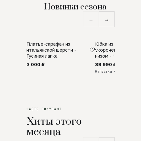
Новинки сезона
←
→
Платье-сарафан из
Юбка из натурально
SALE
ПРЕДЗАКАЗ
итальянской шерсти -
укороченная с аро
Гусиная лапка
низом - Черный
3 000 ₽
39 990 ₽
Отгрузка через 25 дней
ЧАСТО ПОКУПАЮТ
Хиты этого
месяца