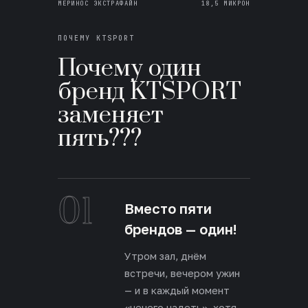
МЕРИНОС ЭКСТРАФАЙН
18,5 МИКРОН
ПОЧЕМУ KTSPORT
Почему один
бренд KTSPORT
заменяет
пять???
01
Вместо пяти
брендов — один!
Утром зал, днём
встречи, вечером ужин
— и в каждый момент
«нечего надеть», хотя