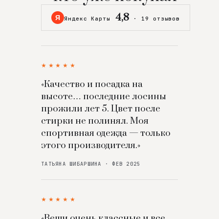
4,8
Я
Яндекс Карты
·
19 отзывов
★★★★★
«Качество и посадка на
высоте… последние лосины
прожили лет 5. Цвет после
стирки не полинял. Моя
спортивная одежда — только
этого производителя.»
ТАТЬЯНА ШИБАРШИНА · ФЕВ 2025
★★★★★
«Вещи очень классные и все