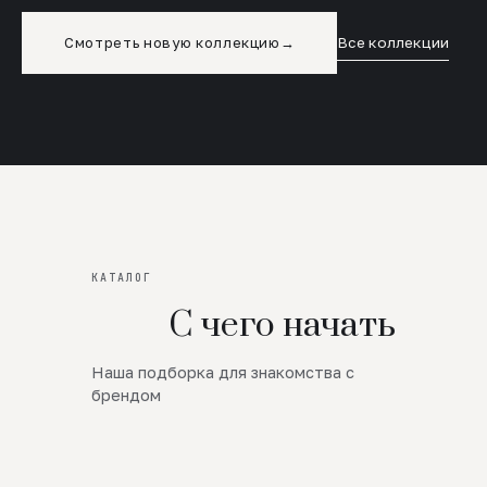
Смотреть новую коллекцию
→
Все коллекции
КАТАЛОГ
С чего начать
Наша подборка для знакомства с
Новинки
брендом
SALE
Премиум Трикотаж
AW 26/27
Юбки и платья
ЦЕНЫ ОТ 1000 РУБЛЕЙ!!!
Верхняя одежда
ШЕРСТЬ ЯГНЕНКА
БУДЬ РОСКОШНА
01
ШЕРСТЬ · КОЖА
05