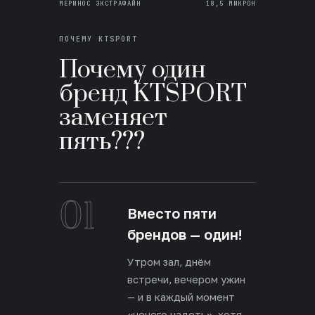
МЕРИНОС ЭКСТРАФАЙН
18,5 МИКРОН
ПОЧЕМУ KTSPORT
Почему один
бренд KTSPORT
заменяет
пять???
01
Вместо пяти
брендов — один!
Утром зал, днём
встречи, вечером ужин
— и в каждый момент
«нечего надеть», хотя