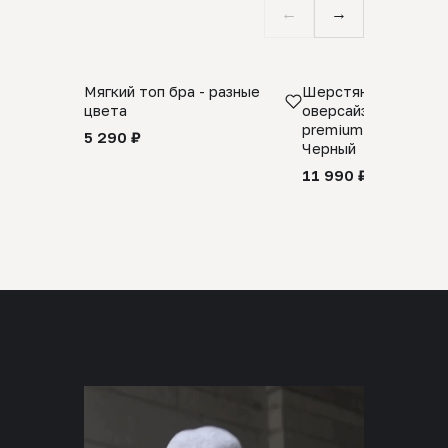
←
→
Мягкий топ бра - разные
Шерстяной свитер
цвета
оверсайз 100% шер
premium merino wool
5 290 ₽
Черный
11 990 ₽