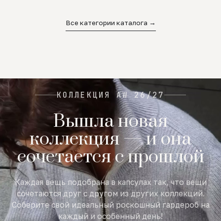
02
03
04
Все категории каталога →
КОЛЛЕКЦИЯ AW 26/27
Вышла новая
коллекция — и она
сочетается с прошлой
Каждая вещь подобрана в капсулах так, что вещи
сочетаются друг с другом из других коллекций.
Соберите свой идеальный роскошный гардероб на
каждый и особенный день!