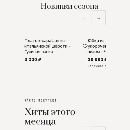
Новинки сезона
←
→
Платье-сарафан из
Юбка из натурально
SALE
ПРЕДЗАКАЗ
итальянской шерсти -
укороченная с аро
Гусиная лапка
низом - Черный
3 000 ₽
39 990 ₽
Отгрузка через 25 дней
ЧАСТО ПОКУПАЮТ
Хиты этого
месяца