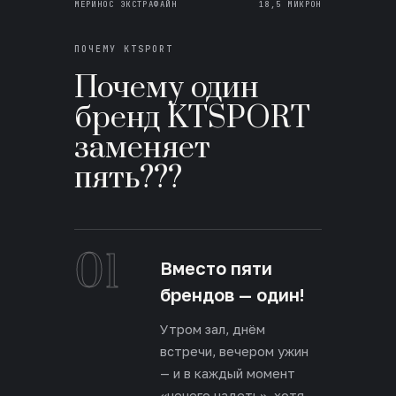
МЕРИНОС ЭКСТРАФАЙН
18,5 МИКРОН
ПОЧЕМУ KTSPORT
Почему один
бренд KTSPORT
заменяет
пять???
01
Вместо пяти
брендов — один!
Утром зал, днём
встречи, вечером ужин
— и в каждый момент
«нечего надеть», хотя