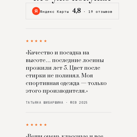
4,8
Я
Яндекс Карты
·
19 отзывов
★★★★★
«Качество и посадка на
высоте… последние лосины
прожили лет 5. Цвет после
стирки не полинял. Моя
спортивная одежда — только
этого производителя.»
ТАТЬЯНА ШИБАРШИНА · ФЕВ 2025
★★★★★
«Вещи очень классные и все