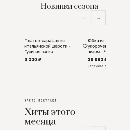
Новинки сезона
←
→
Платье-сарафан из
Юбка из натурально
SALE
ПРЕДЗАКАЗ
итальянской шерсти -
укороченная с аро
Гусиная лапка
низом - Черный
3 000 ₽
39 990 ₽
Отгрузка через 25 дней
ЧАСТО ПОКУПАЮТ
Хиты этого
месяца