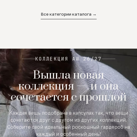
02
03
04
Все категории каталога →
КОЛЛЕКЦИЯ AW 26/27
Вышла новая
коллекция — и она
сочетается с прошлой
Каждая вещь подобрана в капсулах так, что вещи
сочетаются друг с другом из других коллекций.
Соберите свой идеальный роскошный гардероб на
каждый и особенный день!