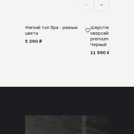
←
→
Мягкий топ бра - разные
Шерстяной свитер
цвета
оверсайз 100% шер
premium merino wool
5 290 ₽
Черный
11 990 ₽