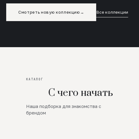
Смотреть новую коллекцию
→
Все коллекции
КАТАЛОГ
С чего начать
Наша подборка для знакомства с
Новинки
брендом
SALE
Премиум Трикотаж
AW 26/27
Юбки и платья
ЦЕНЫ ОТ 1000 РУБЛЕЙ!!!
Верхняя одежда
ШЕРСТЬ ЯГНЕНКА
БУДЬ РОСКОШНА
01
ШЕРСТЬ · КОЖА
05