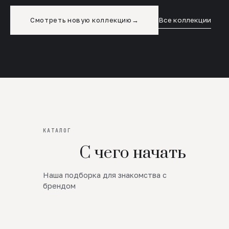
Смотреть новую коллекцию
→
Все коллекции
КАТАЛОГ
С чего начать
Наша подборка для знакомства с
Новинки
брендом
SALE
Премиум Трикотаж
AW 26/27
Юбки и платья
ЦЕНЫ ОТ 1000 РУБЛЕЙ!!!
Верхняя одежда
ШЕРСТЬ ЯГНЕНКА
БУДЬ РОСКОШНА
01
ШЕРСТЬ · КОЖА
05