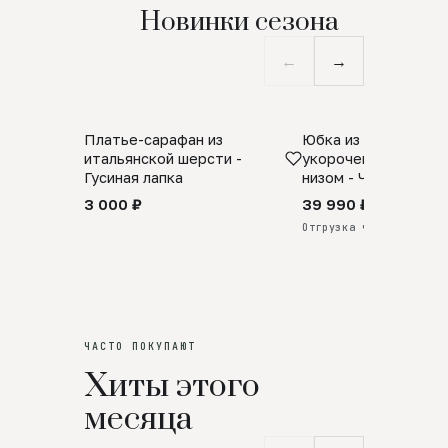
Новинки сезона
←
→
Платье-сарафан из
Юбка из натурально
SALE
ПРЕДЗАКАЗ
итальянской шерсти -
укороченная с аро
Гусиная лапка
низом - Черный
3 000 ₽
39 990 ₽
Отгрузка через 25 дней
ЧАСТО ПОКУПАЮТ
Хиты этого
месяца