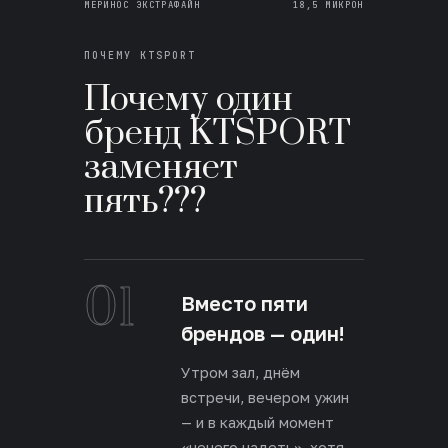
МЕРИНОС ЭКСТРАФАЙН
18,5 МИКРОН
ПОЧЕМУ KTSPORT
Почему один
бренд KTSPORT
заменяет
пять???
01
Вместо пяти
брендов — один!
Утром зал, днём
встречи, вечером ужин
— и в каждый момент
«нечего надеть», хотя