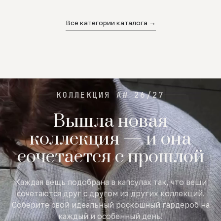
02
03
04
Все категории каталога →
КОЛЛЕКЦИЯ AW 26/27
Вышла новая
коллекция — и она
сочетается с прошлой
Каждая вещь подобрана в капсулах так, что вещи
сочетаются друг с другом из других коллекций.
Соберите свой идеальный роскошный гардероб на
каждый и особенный день!