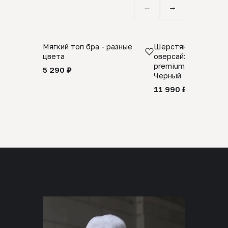
←
→
Мягкий топ бра - разные
Шерстяной свитер
цвета
оверсайз 100% шер
premium merino wool
5 290 ₽
Черный
11 990 ₽