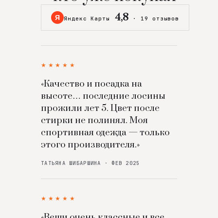
4,8
Я
Яндекс Карты
·
19 отзывов
★★★★★
«Качество и посадка на
высоте… последние лосины
прожили лет 5. Цвет после
стирки не полинял. Моя
спортивная одежда — только
этого производителя.»
ТАТЬЯНА ШИБАРШИНА · ФЕВ 2025
★★★★★
«Вещи очень классные и все