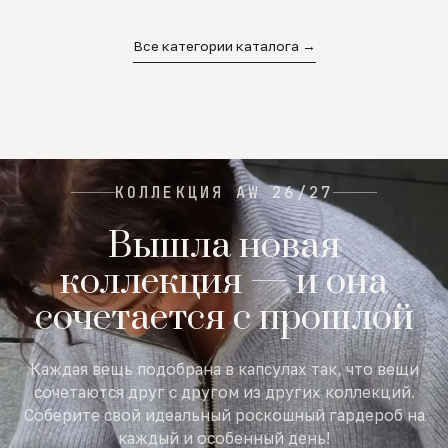
02
03
04
Все категории каталога →
КОЛЛЕКЦИЯ AW 26/27
Вышла новая
коллекция — и она
сочетается с прошлой
Каждая вещь подобрана в капсулах так, что вещи
сочетаются друг с другом из других коллекций.
Соберите свой идеальный роскошный гардероб на
каждый и особенный день!