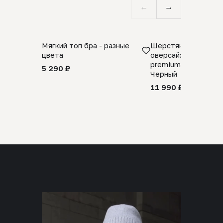
←
→
Мягкий топ бра - разные
Шерстяной свитер
цвета
оверсайз 100% шер
premium merino wool
5 290 ₽
Черный
11 990 ₽