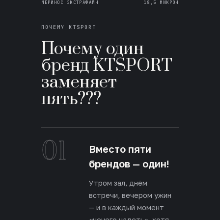
МЕРИНОС ЭКСТРАФАЙН
18,5 МИКРОН
ПОЧЕМУ KTSPORT
Почему один
бренд KTSPORT
заменяет
пять???
01
Вместо пяти
брендов — один!
Утром зал, днём
встречи, вечером ужин
— и в каждый момент
«нечего надеть», хотя