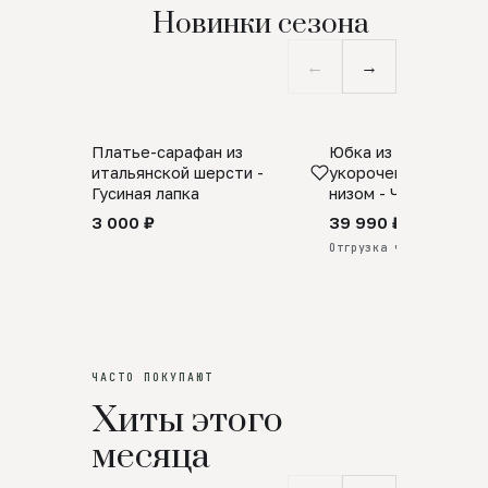
Новинки сезона
←
→
Платье-сарафан из
Юбка из натурально
SALE
ПРЕДЗАКАЗ
итальянской шерсти -
укороченная с аро
Гусиная лапка
низом - Черный
3 000 ₽
39 990 ₽
Отгрузка через 25 дней
ЧАСТО ПОКУПАЮТ
Хиты этого
месяца