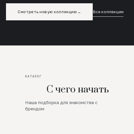
Смотреть новую коллекцию
→
Все коллекции
КАТАЛОГ
С чего начать
Наша подборка для знакомства с
Новинки
брендом
SALE
Премиум Трикотаж
AW 26/27
Юбки и платья
ЦЕНЫ ОТ 1000 РУБЛЕЙ!!!
Верхняя одежда
ШЕРСТЬ ЯГНЕНКА
БУДЬ РОСКОШНА
01
ШЕРСТЬ · КОЖА
05