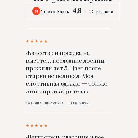
4,8
Я
Яндекс Карты
·
19 отзывов
★★★★★
«Качество и посадка на
высоте… последние лосины
прожили лет 5. Цвет после
стирки не полинял. Моя
спортивная одежда — только
этого производителя.»
ТАТЬЯНА ШИБАРШИНА · ФЕВ 2025
★★★★★
«Вещи очень классные и все