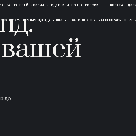
РАВКА ПО ВСЕЙ РОССИИ - СДЭК ИЛИ ПОЧТА РОССИИ
·
ОПЛАТА «ДОЛ
нд.
ОТАЖ
ВЕРХ
▾
ВЕРХНЯЯ ОДЕЖДА
▾
НИЗ
▾
КОЖА И МЕХ
ОБУВЬ
АКСЕССУАРЫ
СПОРТ
 вашей
ла до
в