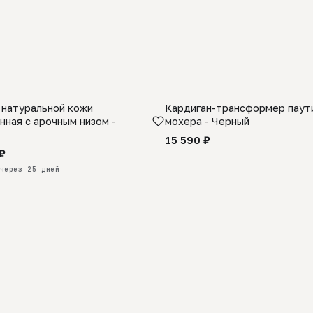
 натуральной кожи
Кардиган-трансформер паути
КАЗ
нная с арочным низом -
мохера - Черный
15 590 ₽
₽
через 25 дней