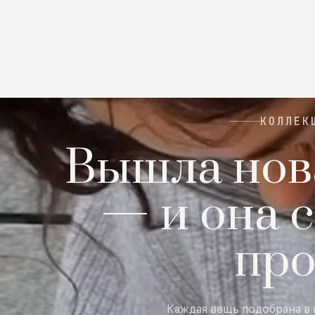
КОЛЛЕК
Вышла нов
— и она с
пр
Каждая вещь подобрана в 