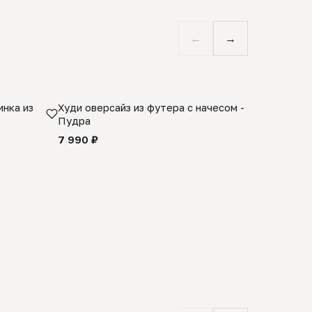
←
→
нка из
Худи оверсайз из футера с начесом -
Косынка 
Пудра
шерсти 1
quality -
7 990 ₽
8 990 ₽