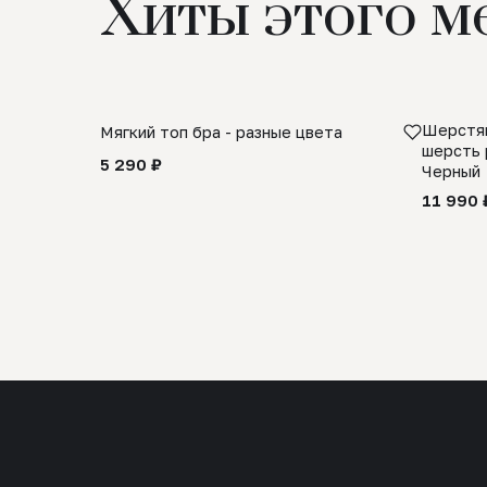
Хиты этого м
Шерстян
Мягкий топ бра - разные цвета
шерсть 
5 290 ₽
Черный
11 990 