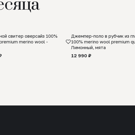
есяца
ой свитер оверсайз 100%
Джемпер-поло в рубчик из г
premium merino wool -
100% merino wool premium qua
Лимонный, мята
₽
12 990 ₽