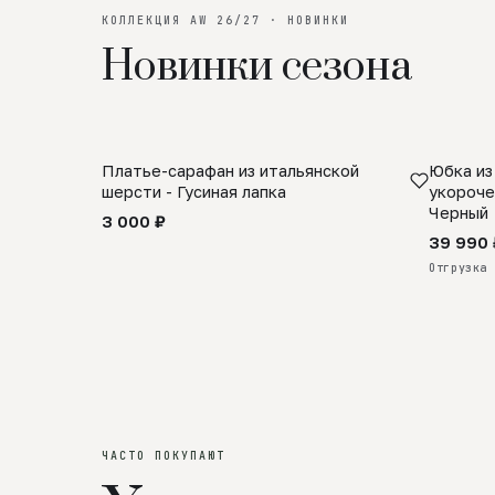
КОЛЛЕКЦИЯ AW 26/27 · НОВИНКИ
Новинки сезона
Платье-сарафан из итальянской
Юбка из
SALE
ПРЕДЗА
шерсти - Гусиная лапка
укороче
Черный
3 000 ₽
39 990 
Отгрузка 
ЧАСТО ПОКУПАЮТ