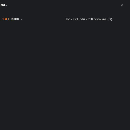
✕
ЯМИ»
▾
SALE
ИНФО
▾
Поиск
Войти
♡
Корзина (
0
)