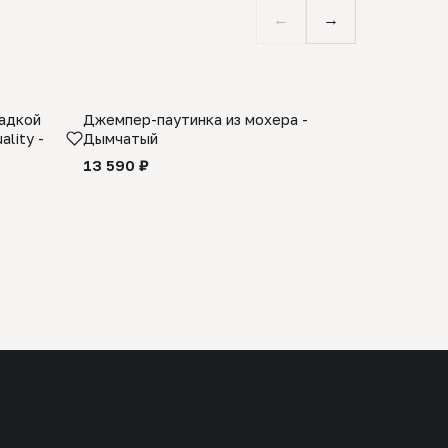
←
→
ладкой
Джемпер-паутинка из мохера -
Limited E
lity -
Дымчатый
из 100% 
черного 
13 590 ₽
27 990 ₽