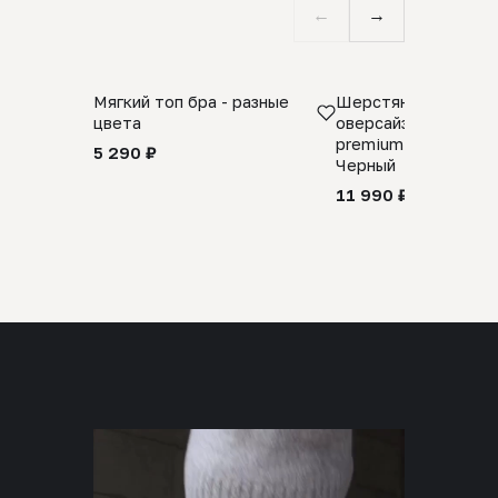
←
→
Мягкий топ бра - разные
Шерстяной свитер
цвета
оверсайз 100% шер
premium merino wool
5 290 ₽
Черный
11 990 ₽