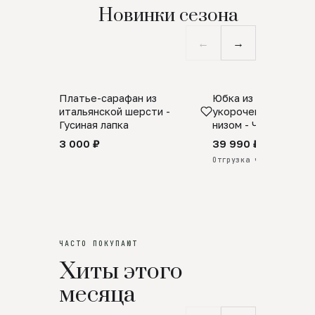
Новинки сезона
←
→
Платье-сарафан из
Юбка из натурально
SALE
ПРЕДЗАКАЗ
итальянской шерсти -
укороченная с аро
Гусиная лапка
низом - Черный
3 000 ₽
39 990 ₽
Отгрузка через 25 дней
ЧАСТО ПОКУПАЮТ
Хиты этого
месяца