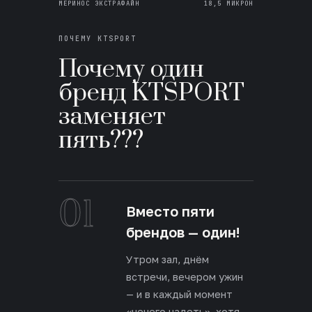
МЕРИНОС ЭКСТРАФАЙН
18,5 МИКРОН
ПОЧЕМУ KTSPORT
Почему один
бренд KTSPORT
заменяет
пять???
01
Вместо пяти
брендов — один!
Утром зал, днём
встречи, вечером ужин
— и в каждый момент
«нечего надеть», хотя