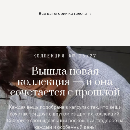
02
03
04
Все категории каталога →
КОЛЛЕКЦИЯ AW 26/27
Вышла новая
коллекция — и она
сочетается с прошлой
Каждая вещь подобрана в капсулах так, что вещи
сочетаются друг с другом из других коллекций.
Соберите свой идеальный роскошный гардероб на
каждый и особенный день!