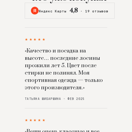
4,8
Я
Яндекс Карты
·
19 отзывов
★★★★★
«Качество и посадка на
высоте… последние лосины
прожили лет 5. Цвет после
стирки не полинял. Моя
спортивная одежда — только
этого производителя.»
ТАТЬЯНА ШИБАРШИНА · ФЕВ 2025
★★★★★
«Вещи очень классные и все