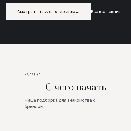
Смотреть новую коллекцию
→
Все коллекции
КАТАЛОГ
С чего начать
Наша подборка для знакомства с
Новинки
брендом
SALE
Премиум Трикотаж
AW 26/27
Юбки и платья
ЦЕНЫ ОТ 1000 РУБЛЕЙ!!!
Верхняя одежда
ШЕРСТЬ ЯГНЕНКА
БУДЬ РОСКОШНА
01
ШЕРСТЬ · КОЖА
05