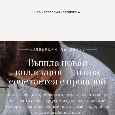
02
03
04
Все категории каталога →
КОЛЛЕКЦИЯ AW 26/27
Вышла новая
коллекция — и она
сочетается с прошлой
Каждая вещь подобрана в капсулах так, что вещи
сочетаются друг с другом из других коллекций.
Соберите свой идеальный роскошный гардероб на
каждый и особенный день!