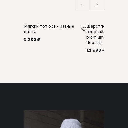
←
→
Мягкий топ бра - разные
Шерстяной свитер
цвета
оверсайз 100% шер
premium merino wool
5 290 ₽
Черный
11 990 ₽