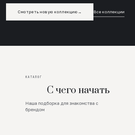
Смотреть новую коллекцию
→
Все коллекции
КАТАЛОГ
С чего начать
Наша подборка для знакомства с
Новинки
брендом
SALE
Премиум Трикотаж
AW 26/27
Юбки и платья
ЦЕНЫ ОТ 1000 РУБЛЕЙ!!!
Верхняя одежда
ШЕРСТЬ ЯГНЕНКА
БУДЬ РОСКОШНА
01
ШЕРСТЬ · КОЖА
05