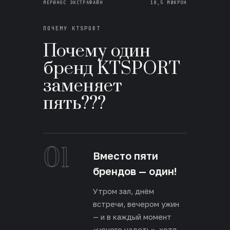
МЕРИНОС ЭКСТРАФАЙН
18,5 МИКРОН
ПОЧЕМУ KTSPORT
Почему один
бренд KTSPORT
заменяет
пять???
01
Вместо пяти
брендов — один!
Утром зал, днём
встречи, вечером ужин
— и в каждый момент
«нечего надеть», хотя