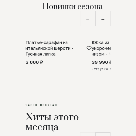
Новинки сезона
←
→
Платье-сарафан из
Юбка из натурально
SALE
ПРЕДЗАКАЗ
итальянской шерсти -
укороченная с аро
Гусиная лапка
низом - Черный
3 000 ₽
39 990 ₽
Отгрузка через 25 дней
ЧАСТО ПОКУПАЮТ
Хиты этого
месяца