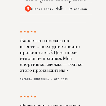
4,8
Я
Яндекс Карты
·
19 отзывов
★★★★★
«Качество и посадка на
высоте… последние лосины
прожили лет 5. Цвет после
стирки не полинял. Моя
спортивная одежда — только
этого производителя.»
ТАТЬЯНА ШИБАРШИНА · ФЕВ 2025
★★★★★
«Вещи очень классные и все