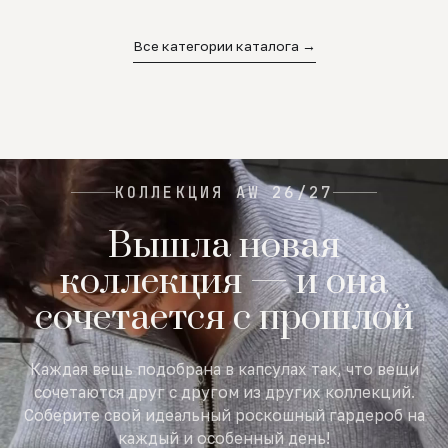
02
03
04
Все категории каталога →
КОЛЛЕКЦИЯ AW 26/27
Вышла новая
коллекция — и она
сочетается с прошлой
Каждая вещь подобрана в капсулах так, что вещи
сочетаются друг с другом из других коллекций.
Соберите свой идеальный роскошный гардероб на
каждый и особенный день!