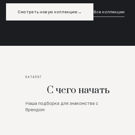
Смотреть новую коллекцию
→
Все коллекции
КАТАЛОГ
С чего начать
Наша подборка для знакомства с
Новинки
брендом
SALE
Премиум Трикотаж
AW 26/27
Юбки и платья
ЦЕНЫ ОТ 1000 РУБЛЕЙ!!!
Верхняя одежда
ШЕРСТЬ ЯГНЕНКА
БУДЬ РОСКОШНА
01
ШЕРСТЬ · КОЖА
05