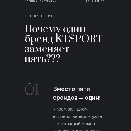
МЕРИНОС ЭКСТРАФАЙН
18,5 МИКРОН
ПОЧЕМУ KTSPORT
Почему один
бренд KTSPORT
заменяет
пять???
01
Вместо пяти
брендов — один!
Утром зал, днём
встречи, вечером ужин
— и в каждый момент
«нечего надеть», хотя