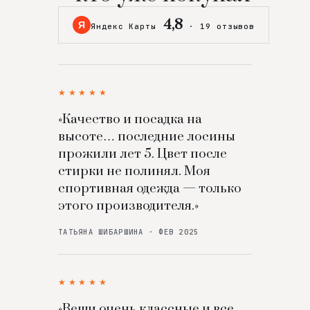
4,8
Я
Яндекс Карты
·
19 отзывов
★★★★★
«Качество и посадка на
высоте… последние лосины
прожили лет 5. Цвет после
стирки не полинял. Моя
спортивная одежда — только
этого производителя.»
ТАТЬЯНА ШИБАРШИНА · ФЕВ 2025
★★★★★
«Вещи очень классные и все