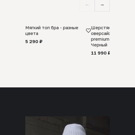
←
→
Мягкий топ бра - разные
Шерстяной свитер
цвета
оверсайз 100% шер
premium merino wool
5 290 ₽
Черный
11 990 ₽