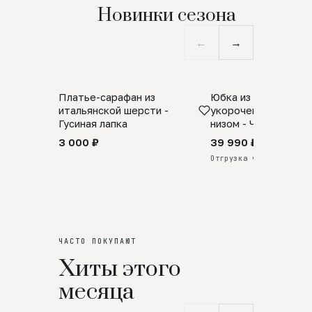
Новинки сезона
←
→
Платье-сарафан из
Юбка из натурально
SALE
ПРЕДЗАКАЗ
итальянской шерсти -
укороченная с аро
Гусиная лапка
низом - Черный
3 000 ₽
39 990 ₽
Отгрузка через 25 дней
ЧАСТО ПОКУПАЮТ
Хиты этого
месяца