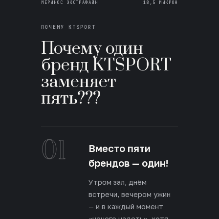
МЕРИНОС ЭКСТРАФАЙН
18,5 МИКРОН
ПОЧЕМУ KTSPORT
Почему один
бренд KTSPORT
заменяет
пять???
01
Вместо пяти
брендов — один!
Утром зал, днём
встречи, вечером ужин
— и в каждый момент
«нечего надеть», хотя