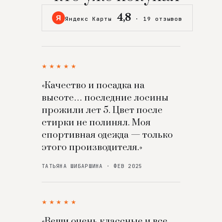
4,8
Я
Яндекс Карты
·
19 отзывов
★★★★★
«Качество и посадка на
высоте… последние лосины
прожили лет 5. Цвет после
стирки не полинял. Моя
спортивная одежда — только
этого производителя.»
ТАТЬЯНА ШИБАРШИНА · ФЕВ 2025
★★★★★
«Вещи очень классные и все