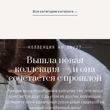
02
03
04
Все категории каталога →
КОЛЛЕКЦИЯ AW 26/27
Вышла новая
коллекция — и она
сочетается с прошлой
Каждая вещь подобрана в капсулах так, что вещи
сочетаются друг с другом из других коллекций.
Соберите свой идеальный роскошный гардероб на
каждый и особенный день!