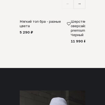
←
→
Мягкий топ бра - разные
Шерстяной свитер
цвета
оверсайз 100% шер
premium merino wool
5 290 ₽
Черный
11 990 ₽