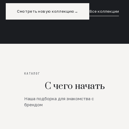
Смотреть новую коллекцию
→
Все коллекции
КАТАЛОГ
С чего начать
Наша подборка для знакомства с
Новинки
брендом
SALE
Премиум Трикотаж
AW 26/27
Юбки и платья
ЦЕНЫ ОТ 1000 РУБЛЕЙ!!!
Верхняя одежда
ШЕРСТЬ ЯГНЕНКА
БУДЬ РОСКОШНА
01
ШЕРСТЬ · КОЖА
05