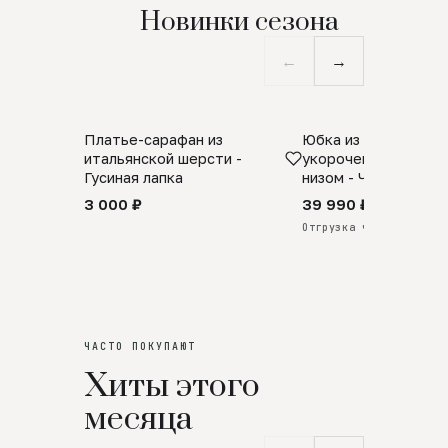
Новинки сезона
←
→
Платье-сарафан из
Юбка из натурально
SALE
ПРЕДЗАКАЗ
итальянской шерсти -
укороченная с аро
Гусиная лапка
низом - Черный
3 000 ₽
39 990 ₽
Отгрузка через 25 дней
ЧАСТО ПОКУПАЮТ
Хиты этого
месяца