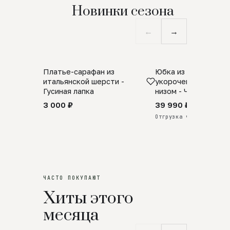
Новинки сезона
←
→
Платье-сарафан из
Юбка из натурально
SALE
ПРЕДЗАКАЗ
итальянской шерсти -
укороченная с аро
Гусиная лапка
низом - Черный
3 000 ₽
39 990 ₽
Отгрузка через 25 дней
ЧАСТО ПОКУПАЮТ
Хиты этого
месяца