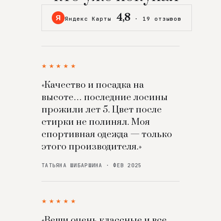
4,8
Я
Яндекс Карты
·
19 отзывов
★★★★★
«Качество и посадка на
высоте… последние лосины
прожили лет 5. Цвет после
стирки не полинял. Моя
спортивная одежда — только
этого производителя.»
ТАТЬЯНА ШИБАРШИНА · ФЕВ 2025
★★★★★
«Вещи очень классные и все