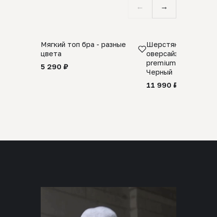
←
→
Мягкий топ бра - разные
Шерстяной свитер
цвета
оверсайз 100% шер
premium merino wool
5 290 ₽
Черный
11 990 ₽