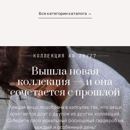
02
03
04
Все категории каталога →
КОЛЛЕКЦИЯ AW 26/27
Вышла новая
коллекция — и она
сочетается с прошлой
Каждая вещь подобрана в капсулах так, что вещи
сочетаются друг с другом из других коллекций.
Соберите свой идеальный роскошный гардероб на
каждый и особенный день!