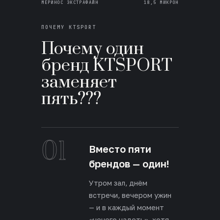
МЕРИНОС ЭКСТРАФАЙН
18,5 МИКРОН
ПОЧЕМУ KTSPORT
Почему один
бренд KTSPORT
заменяет
пять???
01
Вместо пяти
брендов — один!
Утром зал, днём
встречи, вечером ужин
— и в каждый момент
«нечего надеть», хотя