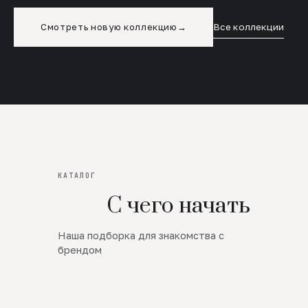
Смотреть новую коллекцию
→
Все коллекции
КАТАЛОГ
С чего начать
Наша подборка для знакомства с
Новинки
брендом
SALE
Премиум Трикотаж
AW 26/27
Юбки и платья
ЦЕНЫ ОТ 1000 РУБЛЕЙ!!!
Верхняя одежда
ШЕРСТЬ ЯГНЕНКА
БУДЬ РОСКОШНА
01
ШЕРСТЬ · КОЖА
05