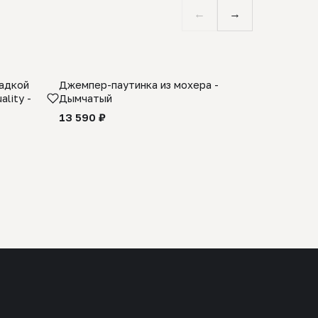
←
→
ладкой
Джемпер-паутинка из мохера -
Limited E
lity -
Дымчатый
из 100% 
черного 
13 590 ₽
27 990 ₽