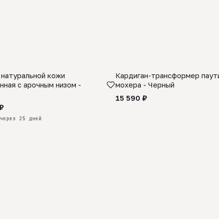
 натуральной кожи
Кардиган-трансформер паути
КАЗ
нная с арочным низом -
мохера - Черный
15 590 ₽
₽
через 25 дней