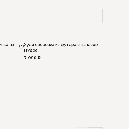
←
→
нка из
Худи оверсайз из футера с начесом -
Косынка 
Пудра
шерсти 1
quality -
7 990 ₽
8 990 ₽