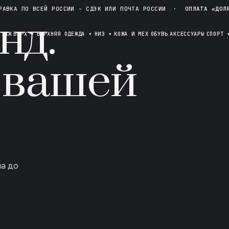
РАВКА ПО ВСЕЙ РОССИИ - СДЭК ИЛИ ПОЧТА РОССИИ
·
ОПЛАТА «ДОЛ
нд.
ОТАЖ
ВЕРХ
▾
ВЕРХНЯЯ ОДЕЖДА
▾
НИЗ
▾
КОЖА И МЕХ
ОБУВЬ
АКСЕССУАРЫ
СПОРТ
 вашей
ла до
в