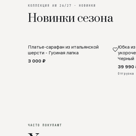
КОЛЛЕКЦИЯ AW 26/27 · НОВИНКИ
Новинки сезона
Платье-сарафан из итальянской
Юбка из
SALE
ПРЕДЗА
шерсти - Гусиная лапка
укороче
Черный
3 000 ₽
39 990 
Отгрузка 
ЧАСТО ПОКУПАЮТ