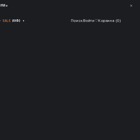
✕
ЯМИ»
▾
SALE
ИНФО
▾
Поиск
Войти
♡
Корзина (
0
)