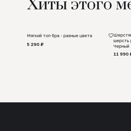
Хиты этого м
Шерстян
Мягкий топ бра - разные цвета
шерсть 
5 290 ₽
Черный
11 990 