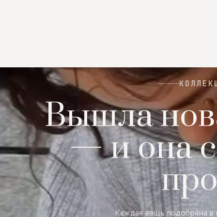
КОЛЛЕК
Вышла нов
— и она с
пр
Каждая вещь подобрана в 