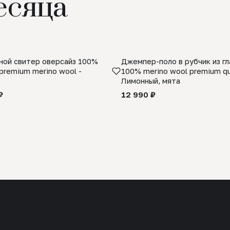
есяца
ой свитер оверсайз 100%
Джемпер-поло в рубчик из г
premium merino wool -
100% merino wool premium qua
Лимонный, мята
₽
12 990 ₽