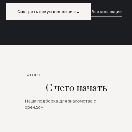
Смотреть новую коллекцию
→
Все коллекции
КАТАЛОГ
С чего начать
Наша подборка для знакомства с
Новинки
брендом
SALE
Премиум Трикотаж
AW 26/27
Юбки и платья
ЦЕНЫ ОТ 1000 РУБЛЕЙ!!!
Верхняя одежда
ШЕРСТЬ ЯГНЕНКА
БУДЬ РОСКОШНА
01
ШЕРСТЬ · КОЖА
05