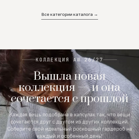
02
03
04
Все категории каталога →
КОЛЛЕКЦИЯ AW 26/27
Вышла новая
коллекция — и она
сочетается с прошлой
Каждая вещь подобрана в капсулах так, что вещи
сочетаются друг с другом из других коллекций.
Соберите свой идеальный роскошный гардероб на
каждый и особенный день!