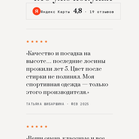
4,8
Я
Яндекс Карты
·
19 отзывов
★★★★★
«Качество и посадка на
высоте… последние лосины
прожили лет 5. Цвет после
стирки не полинял. Моя
спортивная одежда — только
этого производителя.»
ТАТЬЯНА ШИБАРШИНА · ФЕВ 2025
★★★★★
«Вещи очень классные и все