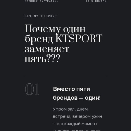
МЕРИНОС ЭКСТРАФАЙН
18,5 МИКРОН
ПОЧЕМУ KTSPORT
Почему один
бренд KTSPORT
заменяет
пять???
01
Вместо пяти
брендов — один!
Утром зал, днём
встречи, вечером ужин
— и в каждый момент
«нечего надеть», хотя