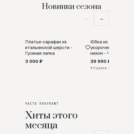
Новинки сезона
←
→
Платье-сарафан из
Юбка из натурально
SALE
ПРЕДЗАКАЗ
итальянской шерсти -
укороченная с аро
Гусиная лапка
низом - Черный
3 000 ₽
39 990 ₽
Отгрузка через 25 дней
ЧАСТО ПОКУПАЮТ
Хиты этого
месяца