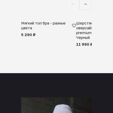
←
→
Мягкий топ бра - разные
Шерстяной свитер
цвета
оверсайз 100% шер
premium merino wool
5 290 ₽
Черный
11 990 ₽