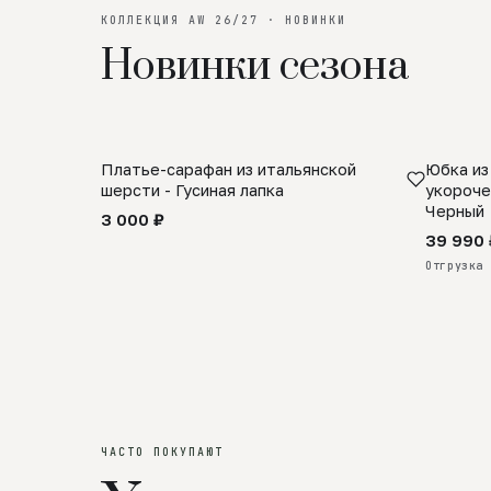
КОЛЛЕКЦИЯ AW 26/27 · НОВИНКИ
Новинки сезона
Платье-сарафан из итальянской
Юбка из
SALE
ПРЕДЗА
шерсти - Гусиная лапка
укороче
Черный
3 000 ₽
39 990 
Отгрузка 
ЧАСТО ПОКУПАЮТ