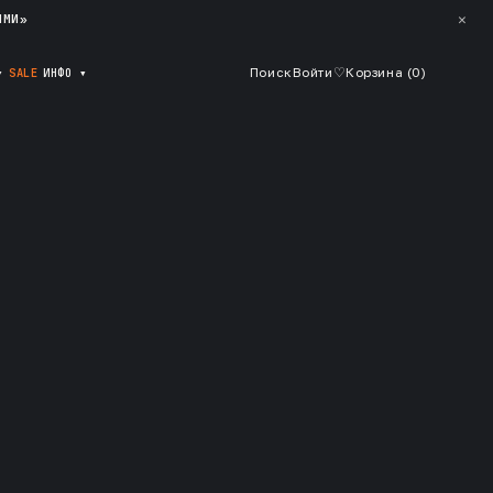
✕
ЯМИ»
▾
SALE
ИНФО
▾
Поиск
Войти
♡
Корзина (
0
)