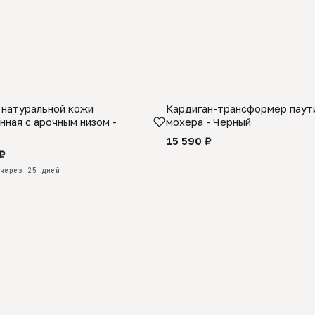
 натуральной кожи
Кардиган-трансформер паути
КАЗ
нная с арочным низом -
мохера - Черный
15 590 ₽
₽
через 25 дней