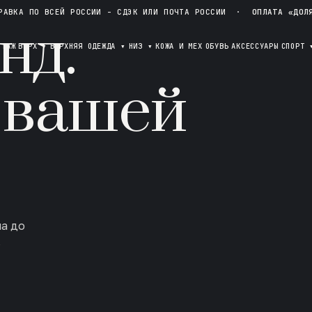
РАВКА ПО ВСЕЙ РОССИИ - СДЭК ИЛИ ПОЧТА РОССИИ
·
ОПЛАТА «ДОЛ
нд.
ОТАЖ
ВЕРХ
▾
ВЕРХНЯЯ ОДЕЖДА
▾
НИЗ
▾
КОЖА И МЕХ
ОБУВЬ
АКСЕССУАРЫ
СПОРТ
 вашей
ла до
в