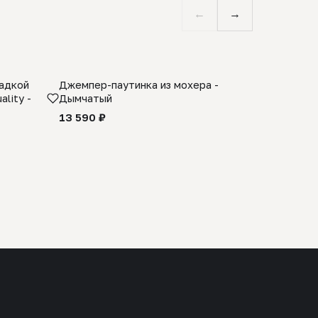
←
→
ладкой
Джемпер-паутинка из мохера -
Limited E
lity -
Дымчатый
из 100% 
черного 
13 590 ₽
27 990 ₽