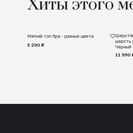
Хиты этого м
Шерстян
Мягкий топ бра - разные цвета
шерсть 
5 290 ₽
Черный
11 990 