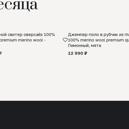
есяца
ой свитер оверсайз 100%
Джемпер-поло в рубчик из г
premium merino wool -
100% merino wool premium qua
Лимонный, мята
₽
12 990 ₽