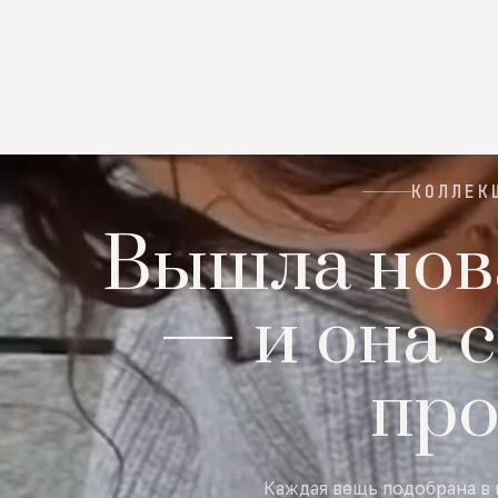
КОЛЛЕК
Вышла нов
— и она с
пр
Каждая вещь подобрана в 