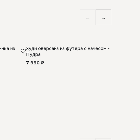
←
→
нка из
Худи оверсайз из футера с начесом -
Косынка 
Пудра
шерсти 1
quality -
7 990 ₽
8 990 ₽