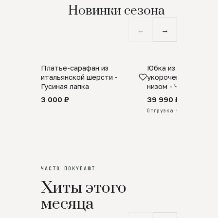
Новинки сезона
←
→
Платье-сарафан из
Юбка из натурально
SALE
ПРЕДЗАКАЗ
итальянской шерсти -
укороченная с аро
Гусиная лапка
низом - Черный
3 000 ₽
39 990 ₽
Отгрузка через 25 дней
ЧАСТО ПОКУПАЮТ
Хиты этого
месяца