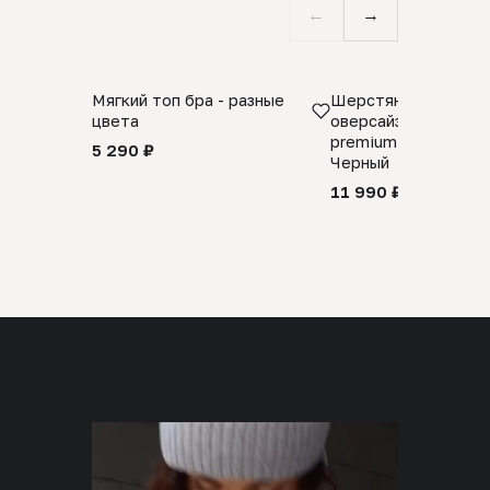
←
→
Мягкий топ бра - разные
Шерстяной свитер
цвета
оверсайз 100% шер
premium merino wool
5 290 ₽
Черный
11 990 ₽