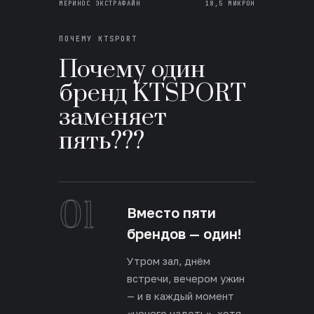
МЕРИНОС ЭКСТРАФАЙН
18,5 МИКРОН
ПОЧЕМУ KTSPORT
Почему один
бренд KTSPORT
заменяет
пять???
01
Вместо пяти
брендов — один!
Утром зал, днём
встречи, вечером ужин
— и в каждый момент
«нечего надеть», хотя