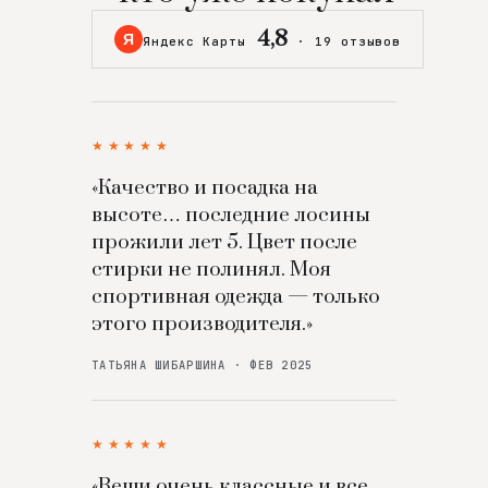
4,8
Я
Яндекс Карты
·
19 отзывов
★★★★★
«Качество и посадка на
высоте… последние лосины
прожили лет 5. Цвет после
стирки не полинял. Моя
спортивная одежда — только
этого производителя.»
ТАТЬЯНА ШИБАРШИНА · ФЕВ 2025
★★★★★
«Вещи очень классные и все