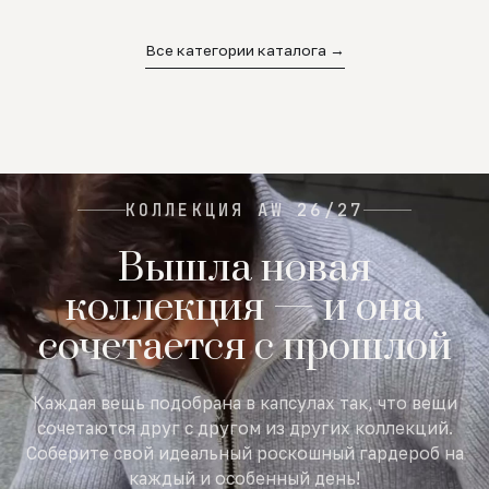
02
03
04
Все категории каталога →
КОЛЛЕКЦИЯ AW 26/27
Вышла новая
коллекция — и она
сочетается с прошлой
Каждая вещь подобрана в капсулах так, что вещи
сочетаются друг с другом из других коллекций.
Соберите свой идеальный роскошный гардероб на
каждый и особенный день!