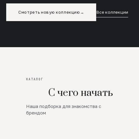
Смотреть новую коллекцию
→
Все коллекции
КАТАЛОГ
С чего начать
Наша подборка для знакомства с
Новинки
брендом
SALE
Премиум Трикотаж
AW 26/27
Юбки и платья
ЦЕНЫ ОТ 1000 РУБЛЕЙ!!!
Верхняя одежда
ШЕРСТЬ ЯГНЕНКА
БУДЬ РОСКОШНА
01
ШЕРСТЬ · КОЖА
05