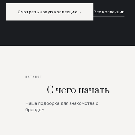
Смотреть новую коллекцию
→
Все коллекции
КАТАЛОГ
С чего начать
Наша подборка для знакомства с
Новинки
брендом
SALE
Премиум Трикотаж
AW 26/27
Юбки и платья
ЦЕНЫ ОТ 1000 РУБЛЕЙ!!!
Верхняя одежда
ШЕРСТЬ ЯГНЕНКА
БУДЬ РОСКОШНА
01
ШЕРСТЬ · КОЖА
05