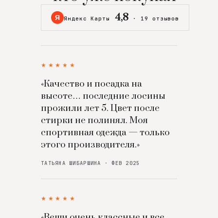
4,8
Я
Яндекс Карты
·
19 отзывов
★★★★★
«Качество и посадка на
высоте… последние лосины
прожили лет 5. Цвет после
стирки не полинял. Моя
спортивная одежда — только
этого производителя.»
ТАТЬЯНА ШИБАРШИНА · ФЕВ 2025
★★★★★
«Вещи очень классные и все