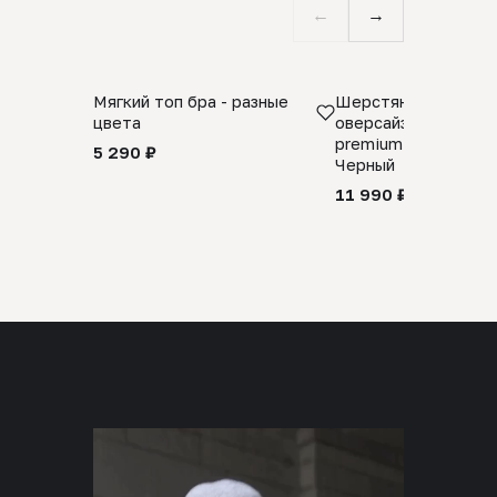
←
→
Мягкий топ бра - разные
Шерстяной свитер
цвета
оверсайз 100% шер
premium merino wool
5 290 ₽
Черный
11 990 ₽