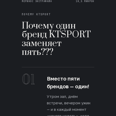
МЕРИНОС ЭКСТРАФАЙН
18,5 МИКРОН
ПОЧЕМУ KTSPORT
Почему один
бренд KTSPORT
заменяет
пять???
01
Вместо пяти
брендов — один!
Утром зал, днём
встречи, вечером ужин
— и в каждый момент
«нечего надеть», хотя