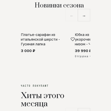
Новинки сезона
←
→
Платье-сарафан из
Юбка из натурально
SALE
ПРЕДЗАКАЗ
итальянской шерсти -
укороченная с аро
Гусиная лапка
низом - Черный
3 000 ₽
39 990 ₽
Отгрузка через 25 дней
ЧАСТО ПОКУПАЮТ
Хиты этого
месяца