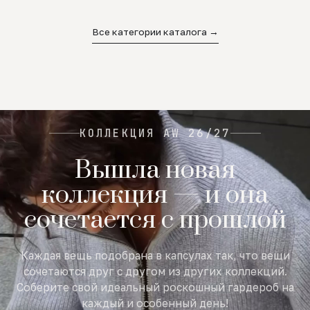
02
03
04
Все категории каталога →
КОЛЛЕКЦИЯ AW 26/27
Вышла новая
коллекция — и она
сочетается с прошлой
Каждая вещь подобрана в капсулах так, что вещи
сочетаются друг с другом из других коллекций.
Соберите свой идеальный роскошный гардероб на
каждый и особенный день!