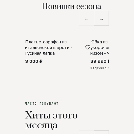
Новинки сезона
←
→
Платье-сарафан из
Юбка из натурально
SALE
ПРЕДЗАКАЗ
итальянской шерсти -
укороченная с аро
Гусиная лапка
низом - Черный
3 000 ₽
39 990 ₽
Отгрузка через 25 дней
ЧАСТО ПОКУПАЮТ
Хиты этого
месяца