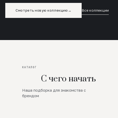
Смотреть новую коллекцию
→
Все коллекции
КАТАЛОГ
С чего начать
Наша подборка для знакомства с
Новинки
брендом
SALE
Премиум Трикотаж
AW 26/27
Юбки и платья
ЦЕНЫ ОТ 1000 РУБЛЕЙ!!!
Верхняя одежда
ШЕРСТЬ ЯГНЕНКА
БУДЬ РОСКОШНА
01
ШЕРСТЬ · КОЖА
05