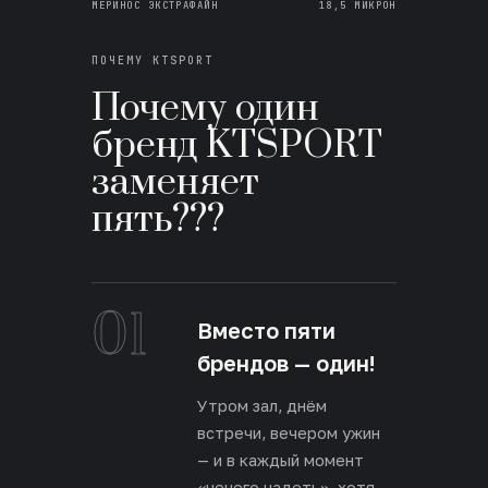
МЕРИНОС ЭКСТРАФАЙН
18,5 МИКРОН
ПОЧЕМУ KTSPORT
Почему один
бренд KTSPORT
заменяет
пять???
01
Вместо пяти
брендов — один!
Утром зал, днём
встречи, вечером ужин
— и в каждый момент
«нечего надеть», хотя