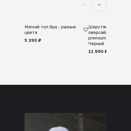
←
→
Мягкий топ бра - разные
Шерстяной свитер
цвета
оверсайз 100% шер
premium merino wool
5 290 ₽
Черный
11 990 ₽