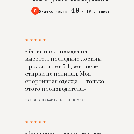
4,8
Я
Яндекс Карты
·
19 отзывов
★★★★★
«Качество и посадка на
высоте… последние лосины
прожили лет 5. Цвет после
стирки не полинял. Моя
спортивная одежда — только
этого производителя.»
ТАТЬЯНА ШИБАРШИНА · ФЕВ 2025
★★★★★
«Вещи очень классные и все