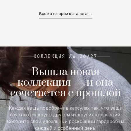
02
03
04
Все категории каталога →
КОЛЛЕКЦИЯ AW 26/27
Вышла новая
коллекция — и она
сочетается с прошлой
Каждая вещь подобрана в капсулах так, что вещи
сочетаются друг с другом из других коллекций.
Соберите свой идеальный роскошный гардероб на
каждый и особенный день!