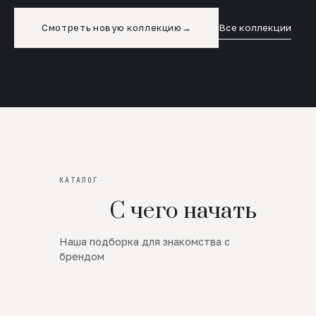
Смотреть новую коллекцию
→
Все коллекции
КАТАЛОГ
С чего начать
Наша подборка для знакомства с
Новинки
брендом
SALE
Премиум Трикотаж
AW 26/27
Юбки и платья
ЦЕНЫ ОТ 1000 РУБЛЕЙ!!!
Верхняя одежда
ШЕРСТЬ ЯГНЕНКА
БУДЬ РОСКОШНА
01
ШЕРСТЬ · КОЖА
05