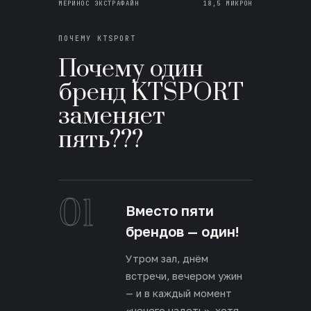
МЕРИНОС ЭКСТРАФАЙН
18,5 МИКРОН
ПОЧЕМУ KTSPORT
Почему один
бренд KTSPORT
заменяет
пять???
01
Вместо пяти
брендов — один!
Утром зал, днём
встречи, вечером ужин
— и в каждый момент
«нечего надеть», хотя