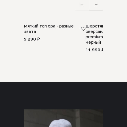
←
→
Мягкий топ бра - разные
Шерстяной свитер
цвета
оверсайз 100% шер
premium merino wool
5 290 ₽
Черный
11 990 ₽