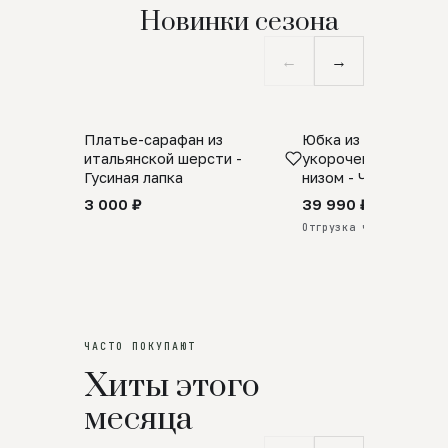
Новинки сезона
←
→
Платье-сарафан из
Юбка из натурально
SALE
ПРЕДЗАКАЗ
итальянской шерсти -
укороченная с аро
Гусиная лапка
низом - Черный
3 000 ₽
39 990 ₽
Отгрузка через 25 дней
ЧАСТО ПОКУПАЮТ
Хиты этого
месяца