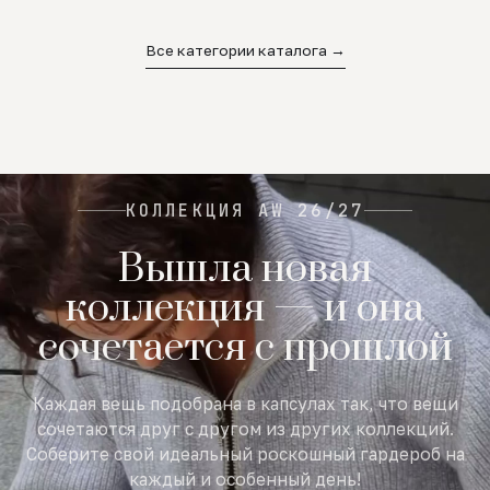
02
03
04
Все категории каталога →
КОЛЛЕКЦИЯ AW 26/27
Вышла новая
коллекция — и она
сочетается с прошлой
Каждая вещь подобрана в капсулах так, что вещи
сочетаются друг с другом из других коллекций.
Соберите свой идеальный роскошный гардероб на
каждый и особенный день!