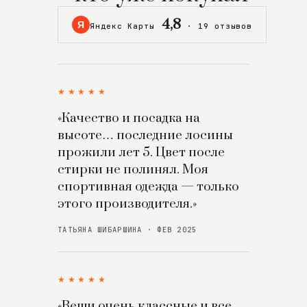
4,8
Я
Яндекс Карты
·
19 отзывов
★★★★★
«Качество и посадка на
высоте… последние лосины
прожили лет 5. Цвет после
стирки не полинял. Моя
спортивная одежда — только
этого производителя.»
ТАТЬЯНА ШИБАРШИНА · ФЕВ 2025
★★★★★
«Вещи очень классные и все