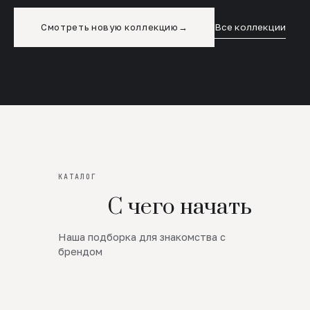
Смотреть новую коллекцию
→
Все коллекции
КАТАЛОГ
С чего начать
Наша подборка для знакомства с
Новинки
брендом
SALE
Премиум Трикотаж
AW 26/27
Юбки и платья
ЦЕНЫ ОТ 1000 РУБЛЕЙ!!!
Верхняя одежда
ШЕРСТЬ ЯГНЕНКА
БУДЬ РОСКОШНА
01
ШЕРСТЬ · КОЖА
05