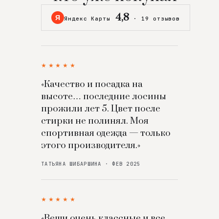
4,8
Я
Яндекс Карты
·
19 отзывов
★★★★★
«Качество и посадка на
высоте… последние лосины
прожили лет 5. Цвет после
стирки не полинял. Моя
спортивная одежда — только
этого производителя.»
ТАТЬЯНА ШИБАРШИНА · ФЕВ 2025
★★★★★
«Вещи очень классные и все