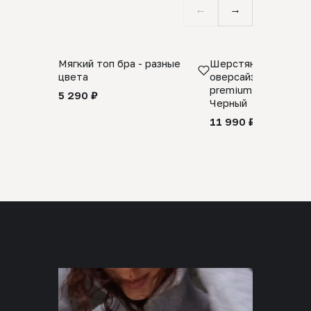
←
→
Мягкий топ бра - разные
Шерстяной свитер
цвета
оверсайз 100% шер
premium merino wool
5 290 ₽
Черный
11 990 ₽