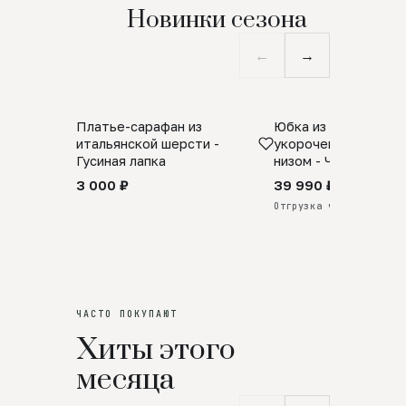
Новинки сезона
←
→
Платье-сарафан из
Юбка из натурально
SALE
ПРЕДЗАКАЗ
итальянской шерсти -
укороченная с аро
Гусиная лапка
низом - Черный
3 000 ₽
39 990 ₽
Отгрузка через 25 дней
ЧАСТО ПОКУПАЮТ
Хиты этого
месяца