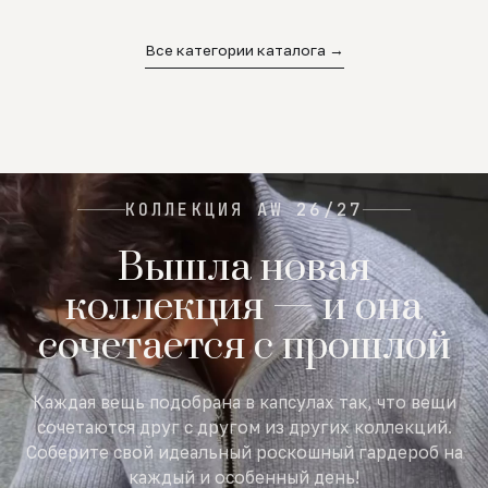
02
03
04
Все категории каталога →
КОЛЛЕКЦИЯ AW 26/27
Вышла новая
коллекция — и она
сочетается с прошлой
Каждая вещь подобрана в капсулах так, что вещи
сочетаются друг с другом из других коллекций.
Соберите свой идеальный роскошный гардероб на
каждый и особенный день!