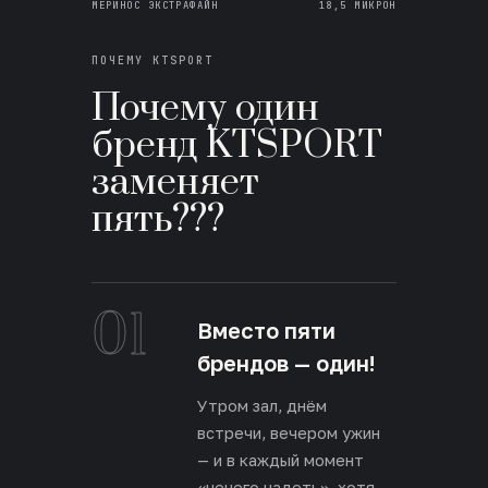
МЕРИНОС ЭКСТРАФАЙН
18,5 МИКРОН
ПОЧЕМУ KTSPORT
Почему один
бренд KTSPORT
заменяет
пять???
01
Вместо пяти
брендов — один!
Утром зал, днём
встречи, вечером ужин
— и в каждый момент
«нечего надеть», хотя