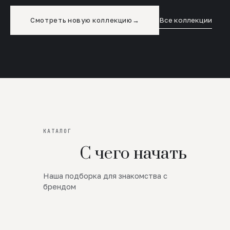
Смотреть новую коллекцию
→
Все коллекции
КАТАЛОГ
С чего начать
Наша подборка для знакомства с
Новинки
брендом
SALE
Премиум Трикотаж
AW 26/27
Юбки и платья
ЦЕНЫ ОТ 1000 РУБЛЕЙ!!!
Верхняя одежда
ШЕРСТЬ ЯГНЕНКА
БУДЬ РОСКОШНА
01
ШЕРСТЬ · КОЖА
05