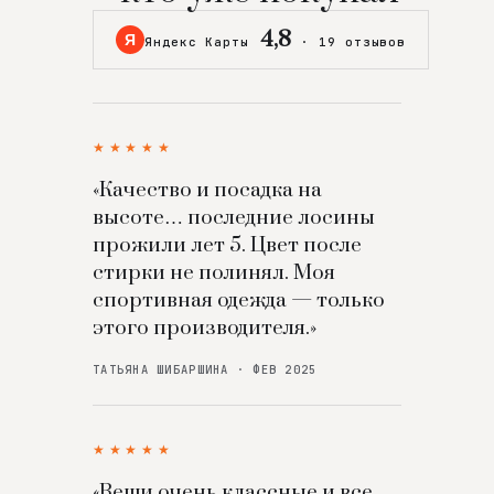
4,8
Я
Яндекс Карты
·
19 отзывов
★★★★★
«Качество и посадка на
высоте… последние лосины
прожили лет 5. Цвет после
стирки не полинял. Моя
спортивная одежда — только
этого производителя.»
ТАТЬЯНА ШИБАРШИНА · ФЕВ 2025
★★★★★
«Вещи очень классные и все