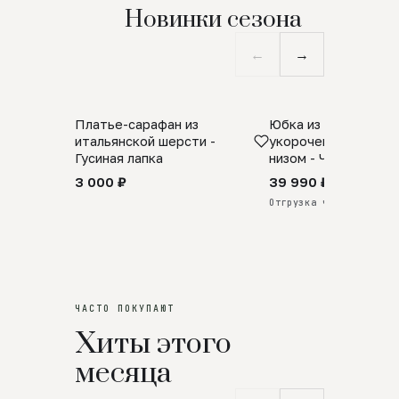
Новинки сезона
←
→
Платье-сарафан из
Юбка из натурально
SALE
ПРЕДЗАКАЗ
итальянской шерсти -
укороченная с аро
Гусиная лапка
низом - Черный
3 000 ₽
39 990 ₽
Отгрузка через 25 дней
ЧАСТО ПОКУПАЮТ
Хиты этого
месяца