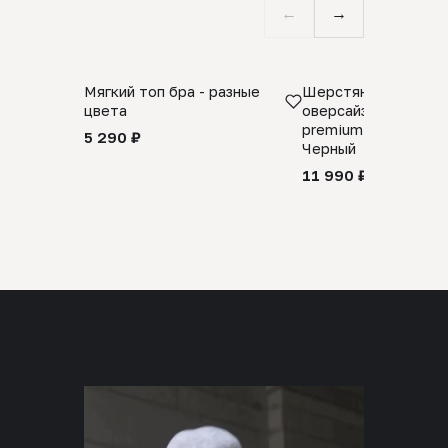
←
→
Мягкий топ бра - разные
Шерстяной свитер
цвета
оверсайз 100% шер
premium merino wool
5 290 ₽
Черный
11 990 ₽