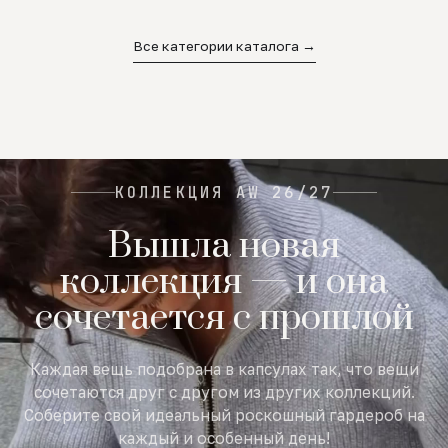
02
03
04
Все категории каталога →
КОЛЛЕКЦИЯ AW 26/27
Вышла новая
коллекция — и она
сочетается с прошлой
Каждая вещь подобрана в капсулах так, что вещи
сочетаются друг с другом из других коллекций.
Соберите свой идеальный роскошный гардероб на
каждый и особенный день!