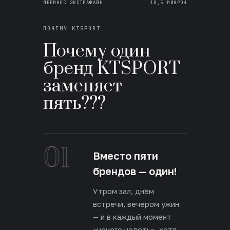
МЕРИНОС ЭКСТРАФАЙН
18,5 МИКРОН
ПОЧЕМУ KTSPORT
Почему один
бренд KTSPORT
заменяет
пять???
01
Вместо пяти
брендов — один!
Утром зал, днём
встречи, вечером ужин
— и в каждый момент
«нечего надеть», хотя