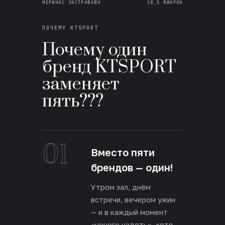
МЕРИНОС ЭКСТРАФАЙН
18,5 МИКРОН
ПОЧЕМУ KTSPORT
Почему один
бренд KTSPORT
заменяет
пять???
01
Вместо пяти
брендов — один!
Утром зал, днём
встречи, вечером ужин
— и в каждый момент
«нечего надеть», хотя