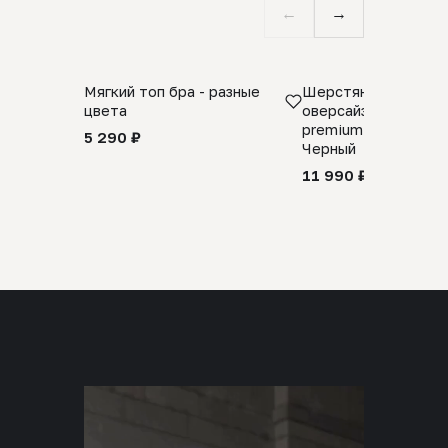
←
→
Мягкий топ бра - разные
Шерстяной свитер
цвета
оверсайз 100% шер
premium merino wool
5 290 ₽
Черный
11 990 ₽