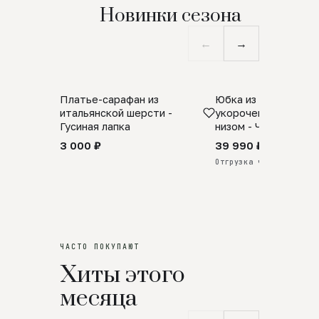
Новинки сезона
←
→
Платье-сарафан из
Юбка из натурально
SALE
ПРЕДЗАКАЗ
итальянской шерсти -
укороченная с аро
Гусиная лапка
низом - Черный
3 000 ₽
39 990 ₽
Отгрузка через 25 дней
ЧАСТО ПОКУПАЮТ
Хиты этого
месяца