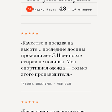
4,8
Я
Яндекс Карты
·
19 отзывов
★★★★★
«Качество и посадка на
высоте… последние лосины
прожили лет 5. Цвет после
стирки не полинял. Моя
спортивная одежда — только
этого производителя.»
ТАТЬЯНА ШИБАРШИНА · ФЕВ 2025
★★★★★
«Вещи очень классные и все