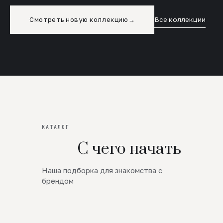
Смотреть новую коллекцию
→
Все коллекции
КАТАЛОГ
С чего начать
Наша подборка для знакомства с
Новинки
брендом
SALE
Премиум Трикотаж
AW 26/27
Юбки и платья
ЦЕНЫ ОТ 1000 РУБЛЕЙ!!!
Верхняя одежда
ШЕРСТЬ ЯГНЕНКА
БУДЬ РОСКОШНА
01
ШЕРСТЬ · КОЖА
05