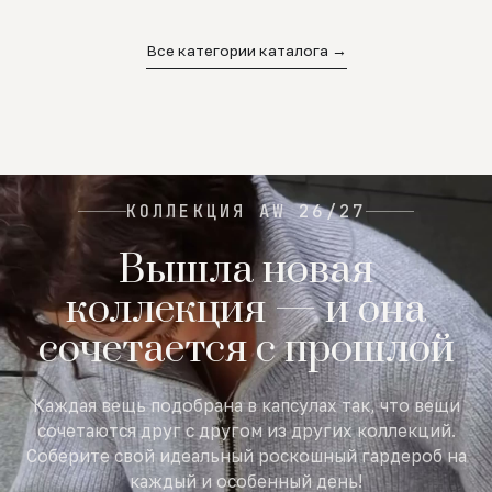
02
03
04
Все категории каталога →
КОЛЛЕКЦИЯ AW 26/27
Вышла новая
коллекция — и она
сочетается с прошлой
Каждая вещь подобрана в капсулах так, что вещи
сочетаются друг с другом из других коллекций.
Соберите свой идеальный роскошный гардероб на
каждый и особенный день!