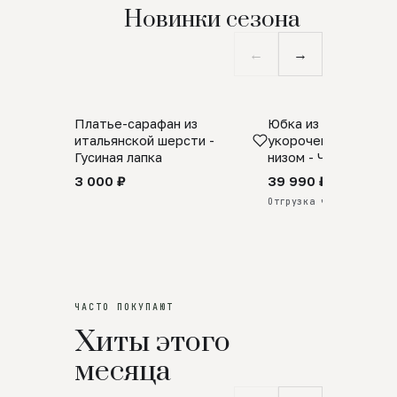
Новинки сезона
←
→
Платье-сарафан из
Юбка из натурально
SALE
ПРЕДЗАКАЗ
итальянской шерсти -
укороченная с аро
Гусиная лапка
низом - Черный
3 000 ₽
39 990 ₽
Отгрузка через 25 дней
ЧАСТО ПОКУПАЮТ
Хиты этого
месяца