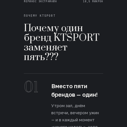
МЕРИНОС ЭКСТРАФАЙН
18,5 МИКРОН
ПОЧЕМУ KTSPORT
Почему один
бренд KTSPORT
заменяет
пять???
01
Вместо пяти
брендов — один!
Утром зал, днём
встречи, вечером ужин
— и в каждый момент
«нечего надеть», хотя