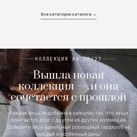
02
03
04
Все категории каталога →
КОЛЛЕКЦИЯ AW 26/27
Вышла новая
коллекция — и она
сочетается с прошлой
Каждая вещь подобрана в капсулах так, что вещи
сочетаются друг с другом из других коллекций.
Соберите свой идеальный роскошный гардероб на
каждый и особенный день!