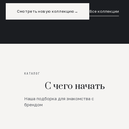
Смотреть новую коллекцию
→
Все коллекции
КАТАЛОГ
С чего начать
Наша подборка для знакомства с
Новинки
брендом
SALE
Премиум Трикотаж
AW 26/27
Юбки и платья
ЦЕНЫ ОТ 1000 РУБЛЕЙ!!!
Верхняя одежда
ШЕРСТЬ ЯГНЕНКА
БУДЬ РОСКОШНА
01
ШЕРСТЬ · КОЖА
05