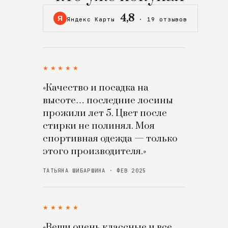
4,8
Я
Яндекс Карты
·
19 отзывов
★★★★★
«Качество и посадка на
высоте… последние лосины
прожили лет 5. Цвет после
стирки не полинял. Моя
спортивная одежда — только
этого производителя.»
ТАТЬЯНА ШИБАРШИНА · ФЕВ 2025
★★★★★
«Вещи очень классные и все