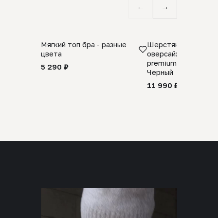
←
→
Мягкий топ бра - разные
Шерстяной свитер
цвета
оверсайз 100% шер
premium merino wool
5 290 ₽
Черный
11 990 ₽