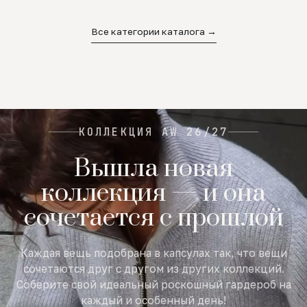
02
03
04
Все категории каталога →
КОЛЛЕКЦИЯ AW 26/27
Вышла новая
коллекция — и она
сочетается с прошлой
Каждая вещь подобрана в капсулах так, что вещи
сочетаются друг с другом из других коллекций.
Соберите свой идеальный роскошный гардероб на
каждый и особенный день!