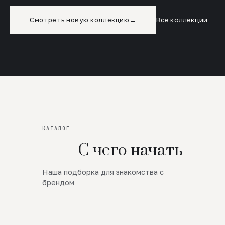
Смотреть новую коллекцию
→
Все коллекции
КАТАЛОГ
С чего начать
Наша подборка для знакомства с
Новинки
брендом
SALE
Премиум Трикотаж
AW 26/27
Юбки и платья
ЦЕНЫ ОТ 1000 РУБЛЕЙ!!!
Верхняя одежда
ШЕРСТЬ ЯГНЕНКА
БУДЬ РОСКОШНА
01
ШЕРСТЬ · КОЖА
05