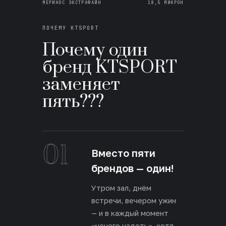
МЕРИНОС ЭКСТРАФАЙН
18,5 МИКРОН
ПОЧЕМУ KTSPORT
Почему один
бренд KTSPORT
заменяет
пять???
01
Вместо пяти
брендов — один!
Утром зал, днём
встречи, вечером ужин
— и в каждый момент
«нечего надеть», хотя