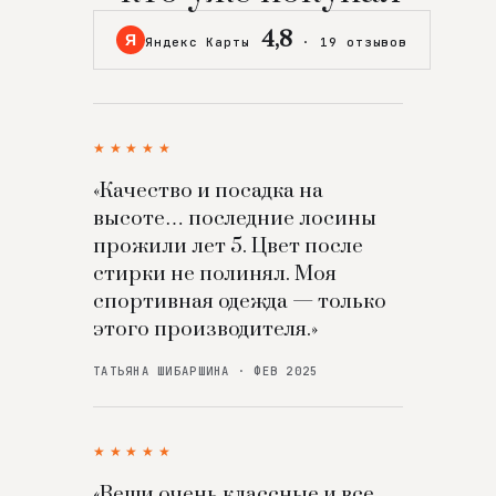
4,8
Я
Яндекс Карты
·
19 отзывов
★★★★★
«Качество и посадка на
высоте… последние лосины
прожили лет 5. Цвет после
стирки не полинял. Моя
спортивная одежда — только
этого производителя.»
ТАТЬЯНА ШИБАРШИНА · ФЕВ 2025
★★★★★
«Вещи очень классные и все