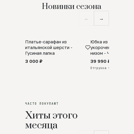
Новинки сезона
←
→
Платье-сарафан из
Юбка из натурально
SALE
ПРЕДЗАКАЗ
итальянской шерсти -
укороченная с аро
Гусиная лапка
низом - Черный
3 000 ₽
39 990 ₽
Отгрузка через 25 дней
ЧАСТО ПОКУПАЮТ
Хиты этого
месяца