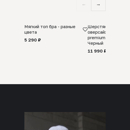
←
→
Мягкий топ бра - разные
Шерстяной свитер
цвета
оверсайз 100% шер
premium merino wool
5 290 ₽
Черный
11 990 ₽