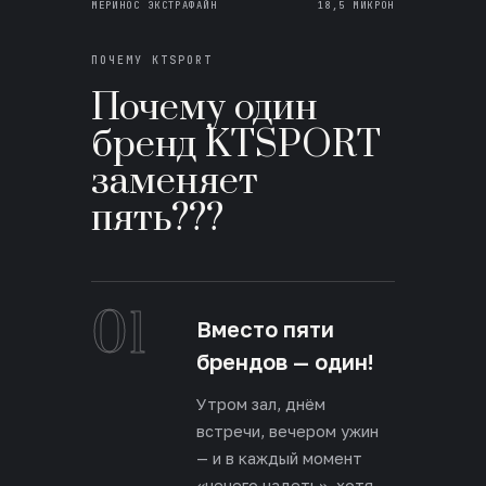
МЕРИНОС ЭКСТРАФАЙН
18,5 МИКРОН
ПОЧЕМУ KTSPORT
Почему один
бренд KTSPORT
заменяет
пять???
01
Вместо пяти
брендов — один!
Утром зал, днём
встречи, вечером ужин
— и в каждый момент
«нечего надеть», хотя