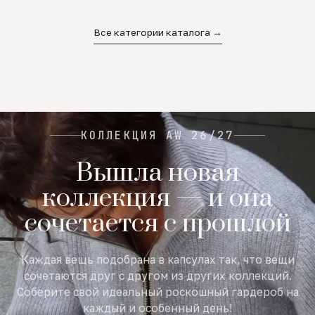
02
03
04
Все категории каталога →
КОЛЛЕКЦИЯ AW 26/27
Вышла новая
коллекция — и она
сочетается с прошлой
Каждая вещь подобрана в капсулах так, что вещи
сочетаются друг с другом из других коллекций.
Соберите свой идеальный роскошный гардероб на
каждый и особенный день!