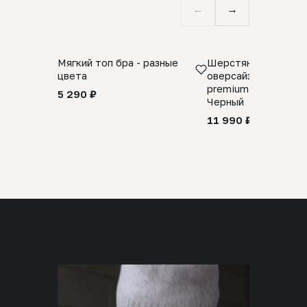
←
→
Мягкий топ бра - разные
Шерстяной свитер
цвета
оверсайз 100% шер
premium merino wool
5 290 ₽
Черный
11 990 ₽