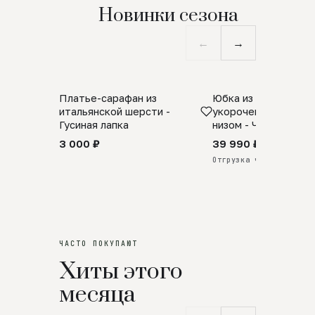
Новинки сезона
←
→
Платье-сарафан из
Юбка из натурально
SALE
ПРЕДЗАКАЗ
итальянской шерсти -
укороченная с аро
Гусиная лапка
низом - Черный
3 000 ₽
39 990 ₽
Отгрузка через 25 дней
ЧАСТО ПОКУПАЮТ
Хиты этого
месяца