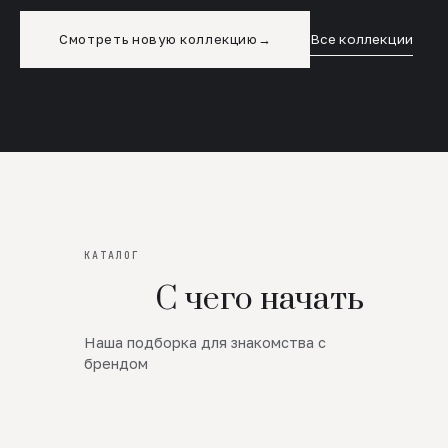
Смотреть новую коллекцию
→
Все коллекции
КАТАЛОГ
С чего начать
Наша подборка для знакомства с
Новинки
брендом
SALE
Премиум Трикотаж
AW 26/27
Юбки и платья
ЦЕНЫ ОТ 1000 РУБЛЕЙ!!!
Верхняя одежда
ШЕРСТЬ ЯГНЕНКА
БУДЬ РОСКОШНА
01
ШЕРСТЬ · КОЖА
05