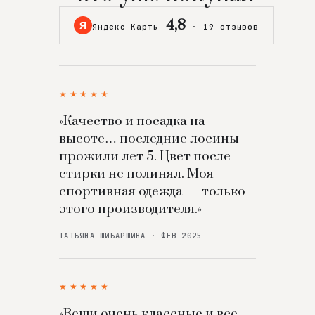
4,8
Я
Яндекс Карты
·
19 отзывов
★★★★★
«Качество и посадка на
высоте… последние лосины
прожили лет 5. Цвет после
стирки не полинял. Моя
спортивная одежда — только
этого производителя.»
ТАТЬЯНА ШИБАРШИНА · ФЕВ 2025
★★★★★
«Вещи очень классные и все