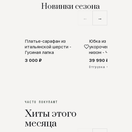
Новинки сезона
←
→
Платье-сарафан из
Юбка из натурально
SALE
ПРЕДЗАКАЗ
итальянской шерсти -
укороченная с аро
Гусиная лапка
низом - Черный
3 000 ₽
39 990 ₽
Отгрузка через 25 дней
ЧАСТО ПОКУПАЮТ
Хиты этого
месяца