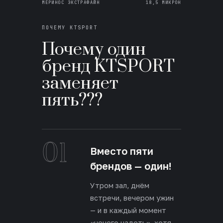
МЕРИНОС ЭКСТРАФАЙН
18,5 МИКРОН
ПОЧЕМУ KTSPORT
Почему один
бренд KTSPORT
заменяет
пять???
01
Вместо пяти
брендов — один!
Утром зал, днём
встречи, вечером ужин
— и в каждый момент
«нечего надеть», хотя