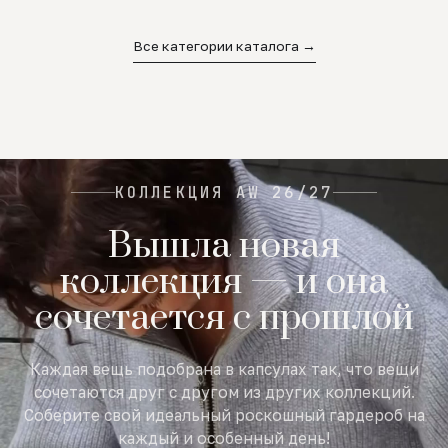
02
03
04
Все категории каталога →
КОЛЛЕКЦИЯ AW 26/27
Вышла новая
коллекция — и она
сочетается с прошлой
Каждая вещь подобрана в капсулах так, что вещи
сочетаются друг с другом из других коллекций.
Соберите свой идеальный роскошный гардероб на
каждый и особенный день!