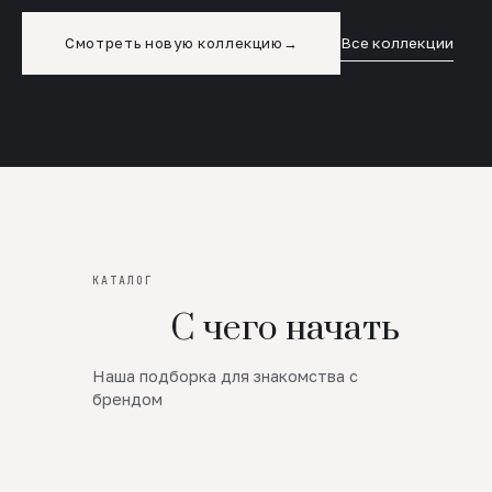
Смотреть новую коллекцию
→
Все коллекции
КАТАЛОГ
С чего начать
Наша подборка для знакомства с
Новинки
брендом
SALE
Премиум Трикотаж
AW 26/27
Юбки и платья
ЦЕНЫ ОТ 1000 РУБЛЕЙ!!!
Верхняя одежда
ШЕРСТЬ ЯГНЕНКА
БУДЬ РОСКОШНА
01
ШЕРСТЬ · КОЖА
05