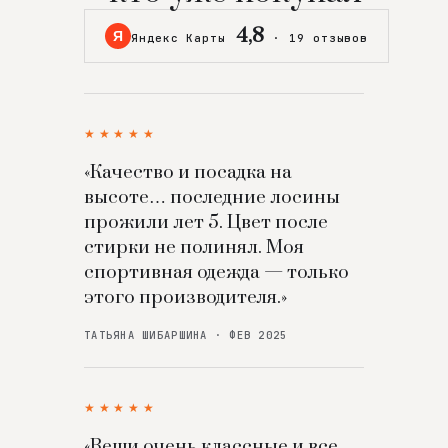
4,8
Я
Яндекс Карты
·
19 отзывов
★★★★★
«Качество и посадка на
высоте… последние лосины
прожили лет 5. Цвет после
стирки не полинял. Моя
спортивная одежда — только
этого производителя.»
ТАТЬЯНА ШИБАРШИНА · ФЕВ 2025
★★★★★
«Вещи очень классные и все