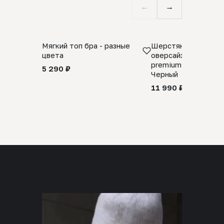
←
→
Мягкий топ бра - разные
Шерстяной свитер
цвета
оверсайз 100% шер
premium merino wool
5 290 ₽
Черный
11 990 ₽