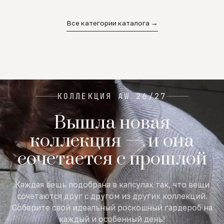
02
03
04
Все категории каталога →
КОЛЛЕКЦИЯ AW 26/27
Вышла новая
коллекция — и она
сочетается с прошлой
Каждая вещь подобрана в капсулах так, что вещи
сочетаются друг с другом из других коллекций.
Соберите свой идеальный роскошный гардероб на
каждый и особенный день!