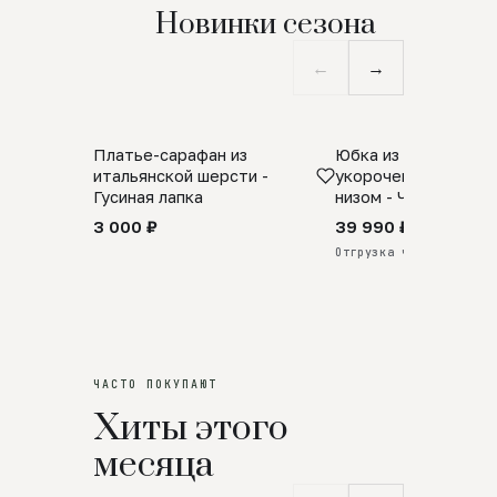
Новинки сезона
←
→
Платье-сарафан из
Юбка из натурально
SALE
ПРЕДЗАКАЗ
итальянской шерсти -
укороченная с аро
Гусиная лапка
низом - Черный
3 000 ₽
39 990 ₽
Отгрузка через 25 дней
ЧАСТО ПОКУПАЮТ
Хиты этого
месяца