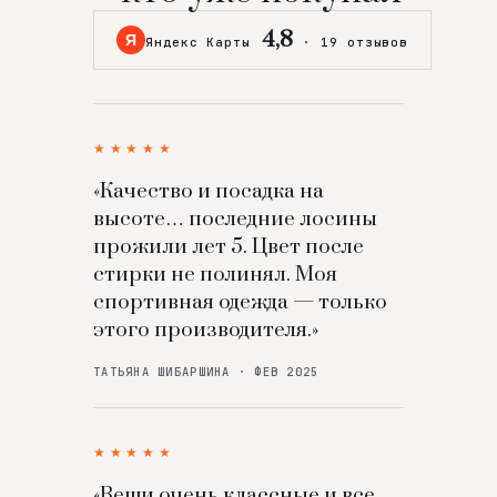
4,8
Я
Яндекс Карты
·
19 отзывов
★★★★★
«Качество и посадка на
высоте… последние лосины
прожили лет 5. Цвет после
стирки не полинял. Моя
спортивная одежда — только
этого производителя.»
ТАТЬЯНА ШИБАРШИНА · ФЕВ 2025
★★★★★
«Вещи очень классные и все