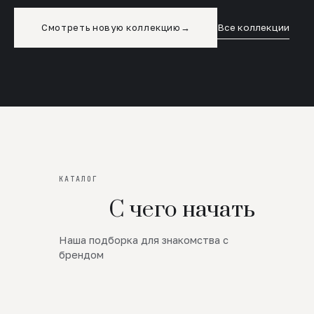
Смотреть новую коллекцию
→
Все коллекции
КАТАЛОГ
С чего начать
Наша подборка для знакомства с
Новинки
брендом
SALE
Премиум Трикотаж
AW 26/27
Юбки и платья
ЦЕНЫ ОТ 1000 РУБЛЕЙ!!!
Верхняя одежда
ШЕРСТЬ ЯГНЕНКА
БУДЬ РОСКОШНА
01
ШЕРСТЬ · КОЖА
05