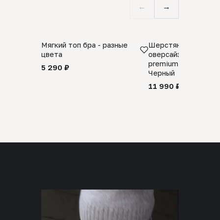
←
→
Мягкий топ бра - разные
Шерстяной свитер
цвета
оверсайз 100% шер
premium merino wool
5 290 ₽
Черный
11 990 ₽