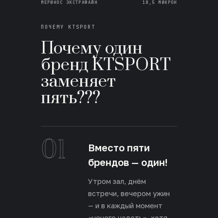
МЕРИНОС ЭКСТРАФАЙН
18,5 МИКРОН
ПОЧЕМУ KTSPORT
Почему один
бренд KTSPORT
заменяет
пять???
01
Вместо пяти
брендов — один!
Утром зал, днём
встречи, вечером ужин
— и в каждый момент
«нечего надеть», хотя