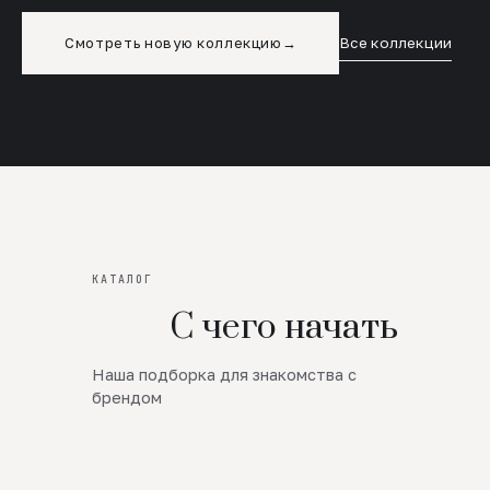
Смотреть новую коллекцию
→
Все коллекции
КАТАЛОГ
С чего начать
Наша подборка для знакомства с
Новинки
брендом
SALE
Премиум Трикотаж
AW 26/27
Юбки и платья
ЦЕНЫ ОТ 1000 РУБЛЕЙ!!!
Верхняя одежда
ШЕРСТЬ ЯГНЕНКА
БУДЬ РОСКОШНА
01
ШЕРСТЬ · КОЖА
05