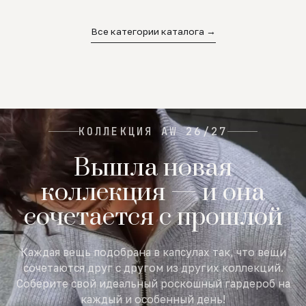
02
03
04
Все категории каталога →
КОЛЛЕКЦИЯ AW 26/27
Вышла новая
коллекция — и она
сочетается с прошлой
Каждая вещь подобрана в капсулах так, что вещи
сочетаются друг с другом из других коллекций.
Соберите свой идеальный роскошный гардероб на
каждый и особенный день!