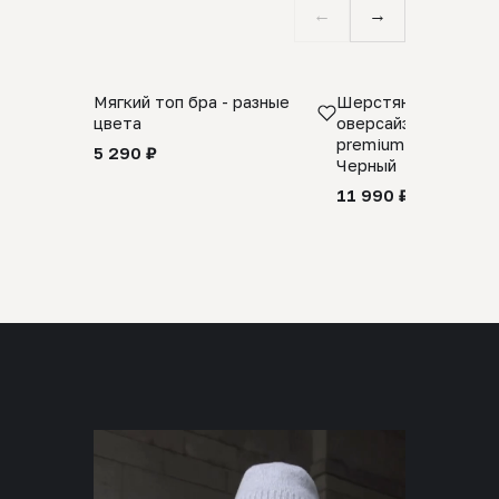
←
→
Мягкий топ бра - разные
Шерстяной свитер
цвета
оверсайз 100% шер
premium merino wool
5 290 ₽
Черный
11 990 ₽