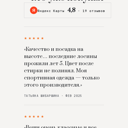
4,8
Я
Яндекс Карты
·
19 отзывов
★★★★★
«Качество и посадка на
высоте… последние лосины
прожили лет 5. Цвет после
стирки не полинял. Моя
спортивная одежда — только
этого производителя.»
ТАТЬЯНА ШИБАРШИНА · ФЕВ 2025
★★★★★
«Вещи очень классные и все