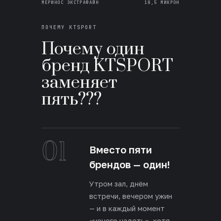
МЕРИНОС ЭКСТРАФАЙН
18,5 МИКРОН
ПОЧЕМУ KTSPORT
Почему один
бренд KTSPORT
заменяет
пять???
01
Вместо пяти
брендов — один!
Утром зал, днём
встречи, вечером ужин
— и в каждый момент
«нечего надеть», хотя