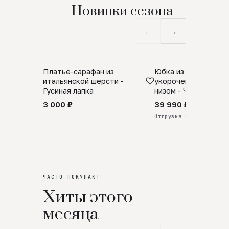
Новинки сезона
←
→
Платье-сарафан из
Юбка из натурально
SALE
ПРЕДЗАКАЗ
итальянской шерсти -
укороченная с аро
Гусиная лапка
низом - Черный
3 000 ₽
39 990 ₽
Отгрузка через 25 дней
ЧАСТО ПОКУПАЮТ
Хиты этого
месяца