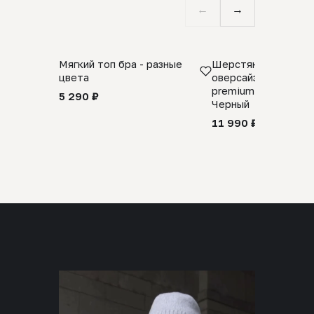
←
→
Мягкий топ бра - разные
Шерстяной свитер
цвета
оверсайз 100% шер
premium merino wool
5 290 ₽
Черный
11 990 ₽