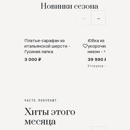
Новинки сезона
←
→
Платье-сарафан из
Юбка из натурально
SALE
ПРЕДЗАКАЗ
итальянской шерсти -
укороченная с аро
Гусиная лапка
низом - Черный
3 000 ₽
39 990 ₽
Отгрузка через 25 дней
ЧАСТО ПОКУПАЮТ
Хиты этого
месяца