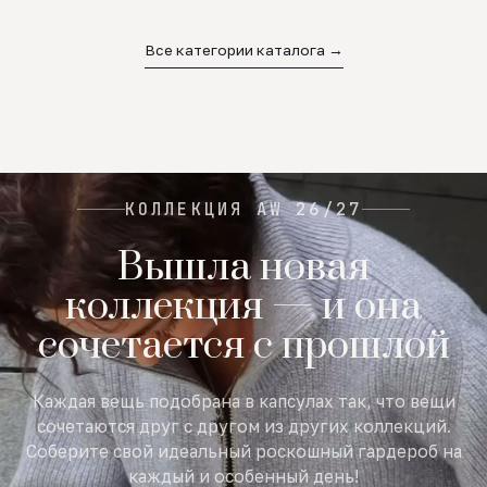
02
03
04
Все категории каталога →
КОЛЛЕКЦИЯ AW 26/27
Вышла новая
коллекция — и она
сочетается с прошлой
Каждая вещь подобрана в капсулах так, что вещи
сочетаются друг с другом из других коллекций.
Соберите свой идеальный роскошный гардероб на
каждый и особенный день!