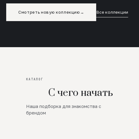
Смотреть новую коллекцию
→
Все коллекции
КАТАЛОГ
С чего начать
Наша подборка для знакомства с
Новинки
брендом
SALE
Премиум Трикотаж
AW 26/27
Юбки и платья
ЦЕНЫ ОТ 1000 РУБЛЕЙ!!!
Верхняя одежда
ШЕРСТЬ ЯГНЕНКА
БУДЬ РОСКОШНА
01
ШЕРСТЬ · КОЖА
05