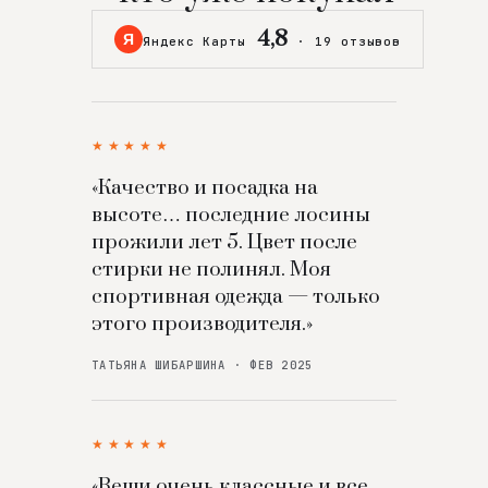
4,8
Я
Яндекс Карты
·
19 отзывов
★★★★★
«Качество и посадка на
высоте… последние лосины
прожили лет 5. Цвет после
стирки не полинял. Моя
спортивная одежда — только
этого производителя.»
ТАТЬЯНА ШИБАРШИНА · ФЕВ 2025
★★★★★
«Вещи очень классные и все