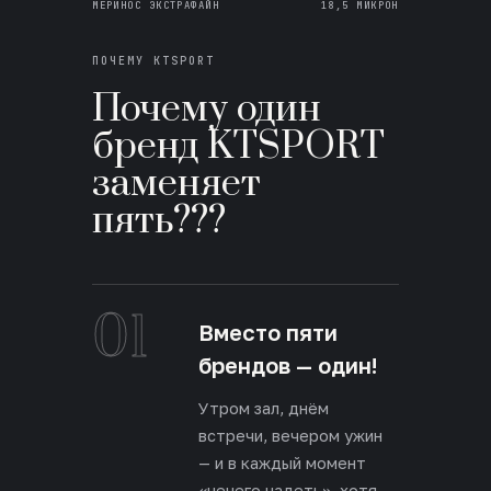
МЕРИНОС ЭКСТРАФАЙН
18,5 МИКРОН
ПОЧЕМУ KTSPORT
Почему один
бренд KTSPORT
заменяет
пять???
01
Вместо пяти
брендов — один!
Утром зал, днём
встречи, вечером ужин
— и в каждый момент
«нечего надеть», хотя