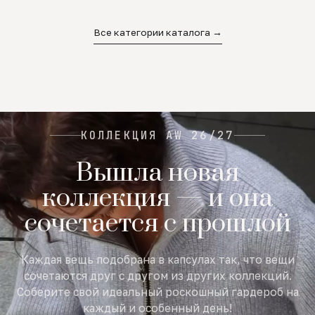
02
03
04
Все категории каталога →
КОЛЛЕКЦИЯ AW 26/27
Вышла новая
коллекция — и она
сочетается с прошлой
Каждая вещь подобрана в капсулах так, что вещи
сочетаются друг с другом из других коллекций.
Соберите свой идеальный роскошный гардероб на
каждый и особенный день!