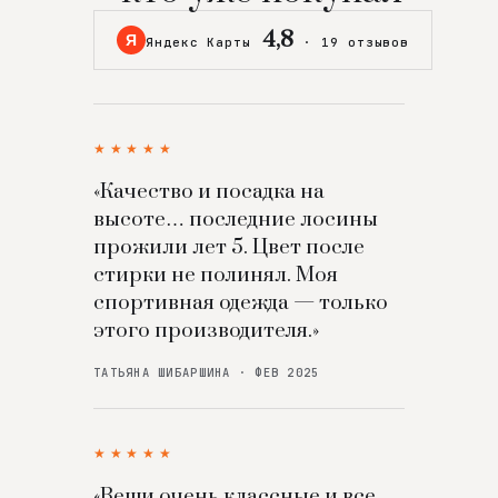
4,8
Я
Яндекс Карты
·
19 отзывов
★★★★★
«Качество и посадка на
высоте… последние лосины
прожили лет 5. Цвет после
стирки не полинял. Моя
спортивная одежда — только
этого производителя.»
ТАТЬЯНА ШИБАРШИНА · ФЕВ 2025
★★★★★
«Вещи очень классные и все