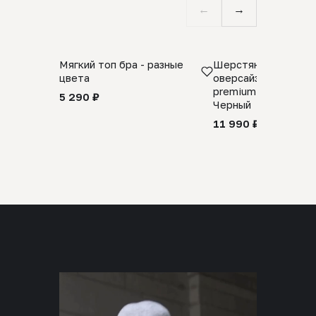
←
→
Мягкий топ бра - разные
Шерстяной свитер
цвета
оверсайз 100% шер
premium merino wool
5 290 ₽
Черный
11 990 ₽