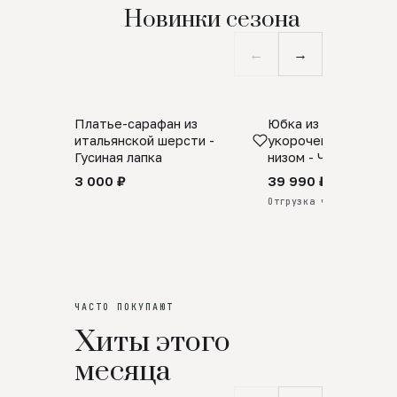
Новинки сезона
←
→
Платье-сарафан из
Юбка из натурально
SALE
ПРЕДЗАКАЗ
итальянской шерсти -
укороченная с аро
Гусиная лапка
низом - Черный
3 000 ₽
39 990 ₽
Отгрузка через 25 дней
ЧАСТО ПОКУПАЮТ
Хиты этого
месяца