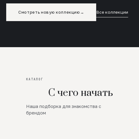
Смотреть новую коллекцию
→
Все коллекции
КАТАЛОГ
С чего начать
Наша подборка для знакомства с
Новинки
брендом
SALE
Премиум Трикотаж
AW 26/27
Юбки и платья
ЦЕНЫ ОТ 1000 РУБЛЕЙ!!!
Верхняя одежда
ШЕРСТЬ ЯГНЕНКА
БУДЬ РОСКОШНА
01
ШЕРСТЬ · КОЖА
05