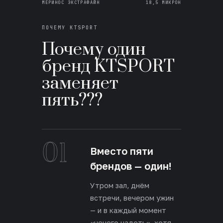
МЕРИНОС ЭКСТРАФАЙН
18,5 МИКРОН
ПОЧЕМУ KTSPORT
Почему один
бренд KTSPORT
заменяет
пять???
01
Вместо пяти
брендов — один!
Утром зал, днём
встречи, вечером ужин
— и в каждый момент
«нечего надеть», хотя