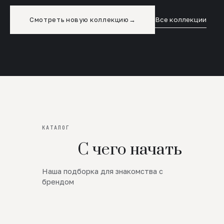
Смотреть новую коллекцию
→
Все коллекции
КАТАЛОГ
С чего начать
Наша подборка для знакомства с
Новинки
брендом
SALE
Премиум Трикотаж
AW 26/27
Юбки и платья
ЦЕНЫ ОТ 1000 РУБЛЕЙ!!!
Верхняя одежда
ШЕРСТЬ ЯГНЕНКА
БУДЬ РОСКОШНА
01
ШЕРСТЬ · КОЖА
05