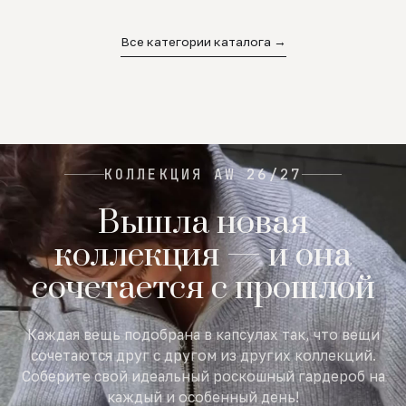
02
03
04
Все категории каталога →
КОЛЛЕКЦИЯ AW 26/27
Вышла новая
коллекция — и она
сочетается с прошлой
Каждая вещь подобрана в капсулах так, что вещи
сочетаются друг с другом из других коллекций.
Соберите свой идеальный роскошный гардероб на
каждый и особенный день!