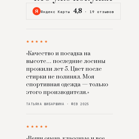
4,8
Я
Яндекс Карты
·
19 отзывов
★★★★★
«Качество и посадка на
высоте… последние лосины
прожили лет 5. Цвет после
стирки не полинял. Моя
спортивная одежда — только
этого производителя.»
ТАТЬЯНА ШИБАРШИНА · ФЕВ 2025
★★★★★
«Вещи очень классные и все