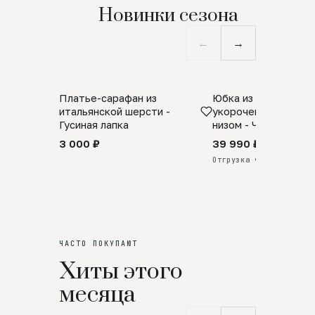
Новинки сезона
←
→
Платье-сарафан из
Юбка из натурально
SALE
ПРЕДЗАКАЗ
итальянской шерсти -
укороченная с аро
Гусиная лапка
низом - Черный
3 000 ₽
39 990 ₽
Отгрузка через 25 дней
ЧАСТО ПОКУПАЮТ
Хиты этого
месяца