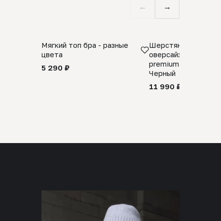
←
→
Мягкий топ бра - разные
Шерстяной свитер
цвета
оверсайз 100% шер
premium merino wool
5 290 ₽
Черный
11 990 ₽