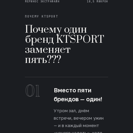
МЕРИНОС ЭКСТРАФАЙН
18,5 МИКРОН
ПОЧЕМУ KTSPORT
Почему один
бренд KTSPORT
заменяет
пять???
01
Вместо пяти
брендов — один!
Утром зал, днём
встречи, вечером ужин
— и в каждый момент
«нечего надеть», хотя