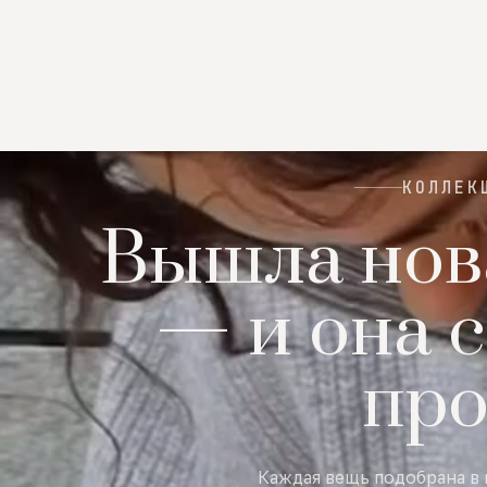
КОЛЛЕК
Вышла нов
— и она с
пр
Каждая вещь подобрана в 