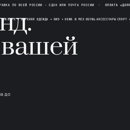
РАВКА ПО ВСЕЙ РОССИИ - СДЭК ИЛИ ПОЧТА РОССИИ
·
ОПЛАТА «ДОЛ
нд.
ОТАЖ
ВЕРХ
▾
ВЕРХНЯЯ ОДЕЖДА
▾
НИЗ
▾
КОЖА И МЕХ
ОБУВЬ
АКСЕССУАРЫ
СПОРТ
 вашей
ла до
в