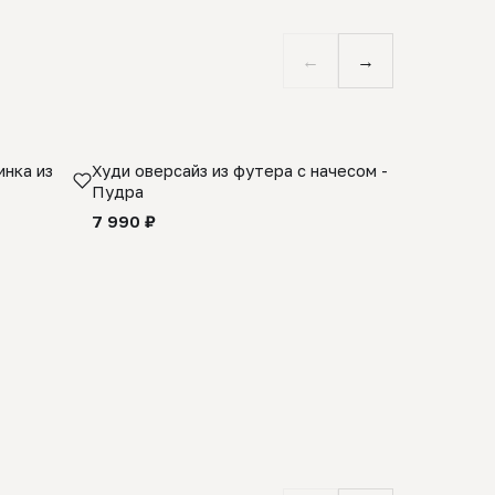
←
→
нка из
Худи оверсайз из футера с начесом -
Косынка 
Пудра
шерсти 1
quality -
7 990 ₽
8 990 ₽