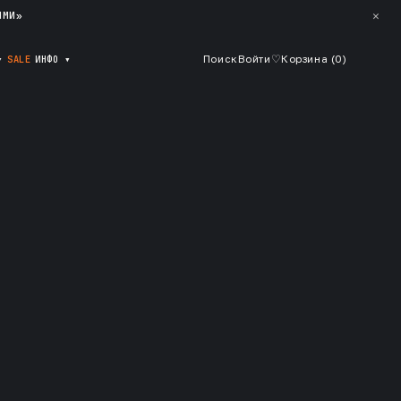
✕
ЯМИ»
▾
SALE
ИНФО
▾
Поиск
Войти
♡
Корзина (
0
)