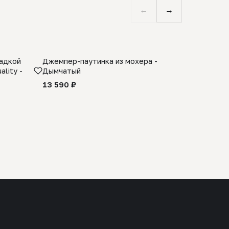
←
→
ладкой
Джемпер-паутинка из мохера -
Limited E
lity -
Дымчатый
из 100% 
черного 
13 590 ₽
27 990 ₽