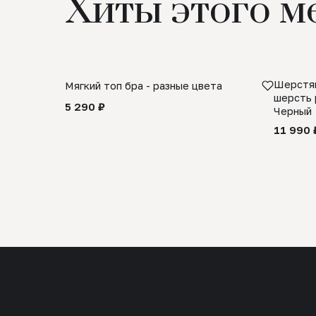
Хиты этого м
Шерстян
Мягкий топ бра - разные цвета
шерсть 
5 290 ₽
Черный
11 990 