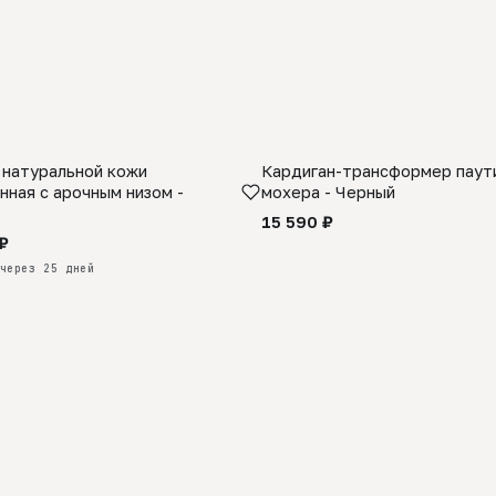
 натуральной кожи
Кардиган-трансформер паути
КАЗ
нная с арочным низом -
мохера - Черный
15 590 ₽
₽
через 25 дней