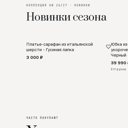
КОЛЛЕКЦИЯ AW 26/27 · НОВИНКИ
Новинки сезона
Платье-сарафан из итальянской
Юбка из
SALE
ПРЕДЗА
шерсти - Гусиная лапка
укороче
Черный
3 000 ₽
39 990 
Отгрузка 
ЧАСТО ПОКУПАЮТ