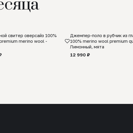
есяца
ой свитер оверсайз 100%
Джемпер-поло в рубчик из г
premium merino wool -
100% merino wool premium qua
Лимонный, мята
₽
12 990 ₽