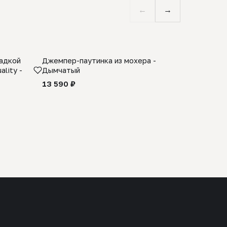
←
→
ладкой
Джемпер-паутинка из мохера -
Limited E
lity -
Дымчатый
из 100% 
черного 
13 590 ₽
27 990 ₽