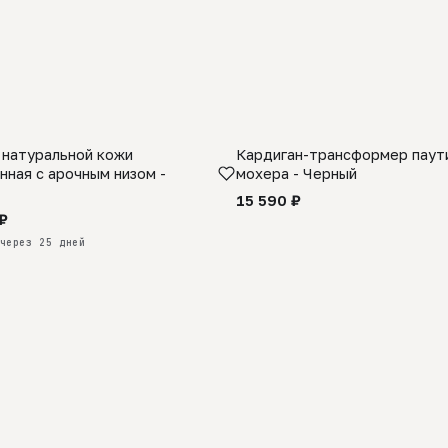
 натуральной кожи
Кардиган-трансформер паути
КАЗ
нная с арочным низом -
мохера - Черный
15 590 ₽
₽
через 25 дней