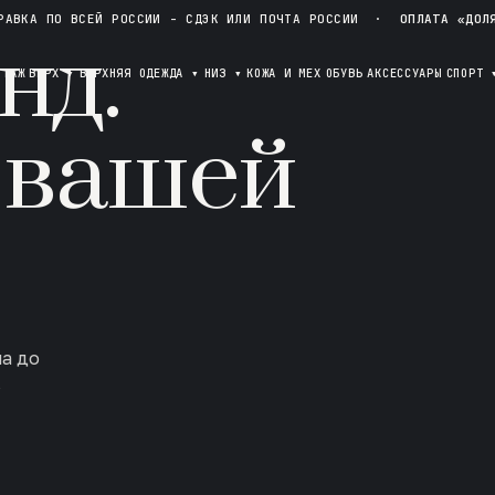
РАВКА ПО ВСЕЙ РОССИИ - СДЭК ИЛИ ПОЧТА РОССИИ
·
ОПЛАТА «ДОЛ
нд.
ОТАЖ
ВЕРХ
▾
ВЕРХНЯЯ ОДЕЖДА
▾
НИЗ
▾
КОЖА И МЕХ
ОБУВЬ
АКСЕССУАРЫ
СПОРТ
 вашей
ла до
в