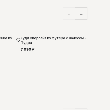
←
→
нка из
Худи оверсайз из футера с начесом -
Косынка 
Пудра
шерсти 1
quality -
7 990 ₽
8 990 ₽