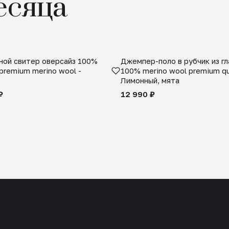
есяца
ой свитер оверсайз 100%
Джемпер-поло в рубчик из г
premium merino wool -
100% merino wool premium qua
Лимонный, мята
₽
12 990 ₽