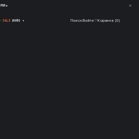
✕
ЯМИ»
▾
SALE
ИНФО
▾
Поиск
Войти
♡
Корзина (
0
)