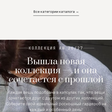
02
03
04
Все категории каталога →
КОЛЛЕКЦИЯ AW 26/27
Вышла новая
коллекция — и она
сочетается с прошлой
Каждая вещь подобрана в капсулах так, что вещи
сочетаются друг с другом из других коллекций.
Соберите свой идеальный роскошный гардероб на
каждый и особенный день!