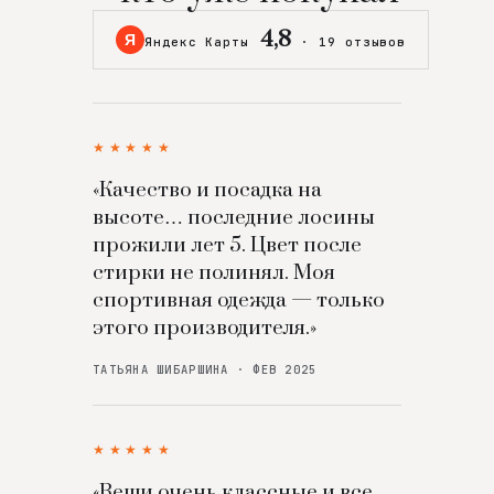
4,8
Я
Яндекс Карты
·
19 отзывов
★★★★★
«Качество и посадка на
высоте… последние лосины
прожили лет 5. Цвет после
стирки не полинял. Моя
спортивная одежда — только
этого производителя.»
ТАТЬЯНА ШИБАРШИНА · ФЕВ 2025
★★★★★
«Вещи очень классные и все