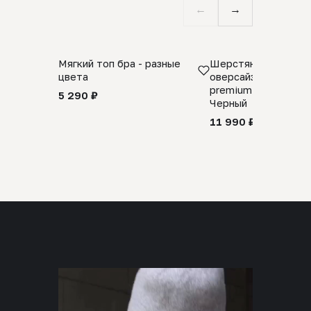
←
→
Мягкий топ бра - разные
Шерстяной свитер
цвета
оверсайз 100% шер
premium merino wool
5 290 ₽
Черный
11 990 ₽