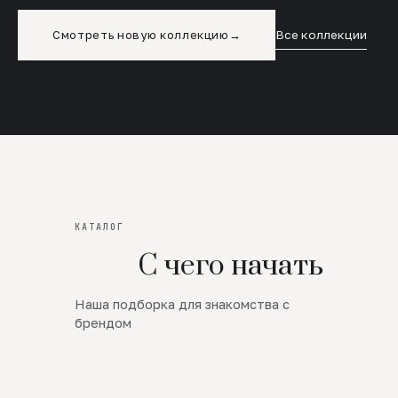
Смотреть новую коллекцию
→
Все коллекции
КАТАЛОГ
С чего начать
Наша подборка для знакомства с
Новинки
брендом
SALE
Премиум Трикотаж
AW 26/27
Юбки и платья
ЦЕНЫ ОТ 1000 РУБЛЕЙ!!!
Верхняя одежда
ШЕРСТЬ ЯГНЕНКА
БУДЬ РОСКОШНА
01
ШЕРСТЬ · КОЖА
05