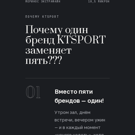
МЕРИНОС ЭКСТРАФАЙН
18,5 МИКРОН
ПОЧЕМУ KTSPORT
Почему один
бренд KTSPORT
заменяет
пять???
01
Вместо пяти
брендов — один!
Утром зал, днём
встречи, вечером ужин
— и в каждый момент
«нечего надеть», хотя