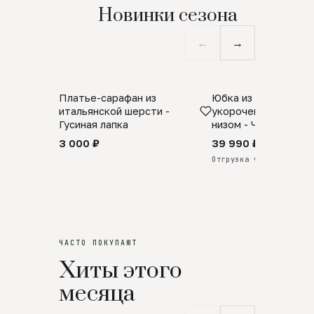
Новинки сезона
←
→
Платье-сарафан из
Юбка из натурально
SALE
ПРЕДЗАКАЗ
итальянской шерсти -
укороченная с аро
Гусиная лапка
низом - Черный
3 000 ₽
39 990 ₽
Отгрузка через 25 дней
ЧАСТО ПОКУПАЮТ
Хиты этого
месяца