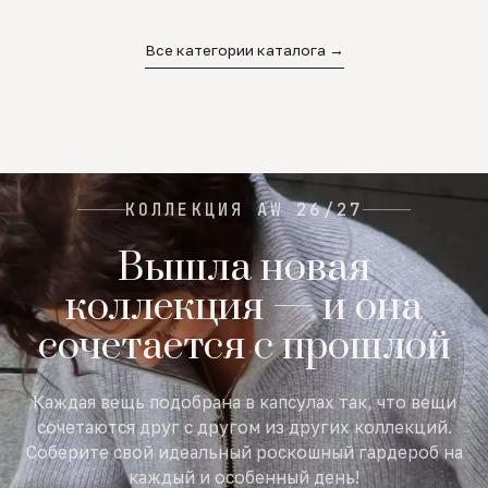
02
03
04
Все категории каталога →
КОЛЛЕКЦИЯ AW 26/27
Вышла новая
коллекция — и она
сочетается с прошлой
Каждая вещь подобрана в капсулах так, что вещи
сочетаются друг с другом из других коллекций.
Соберите свой идеальный роскошный гардероб на
каждый и особенный день!