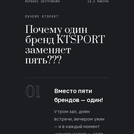
МЕРИНОС ЭКСТРАФАЙН
18,5 МИКРОН
ПОЧЕМУ KTSPORT
Почему один
бренд KTSPORT
заменяет
пять???
01
Вместо пяти
брендов — один!
Утром зал, днём
встречи, вечером ужин
— и в каждый момент
«нечего надеть», хотя