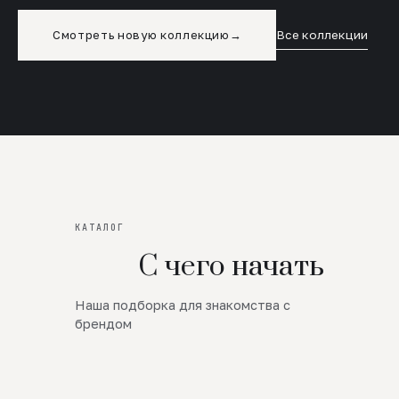
Смотреть новую коллекцию
→
Все коллекции
КАТАЛОГ
С чего начать
Наша подборка для знакомства с
Новинки
брендом
SALE
Премиум Трикотаж
AW 26/27
Юбки и платья
ЦЕНЫ ОТ 1000 РУБЛЕЙ!!!
Верхняя одежда
ШЕРСТЬ ЯГНЕНКА
БУДЬ РОСКОШНА
01
ШЕРСТЬ · КОЖА
05