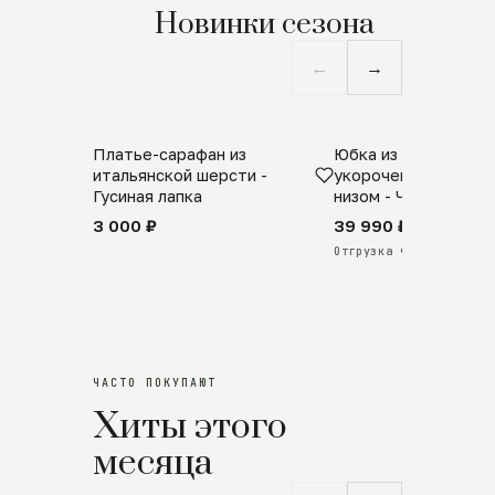
Новинки сезона
←
→
Платье-сарафан из
Юбка из натурально
SALE
ПРЕДЗАКАЗ
итальянской шерсти -
укороченная с аро
Гусиная лапка
низом - Черный
3 000 ₽
39 990 ₽
Отгрузка через 25 дней
ЧАСТО ПОКУПАЮТ
Хиты этого
месяца