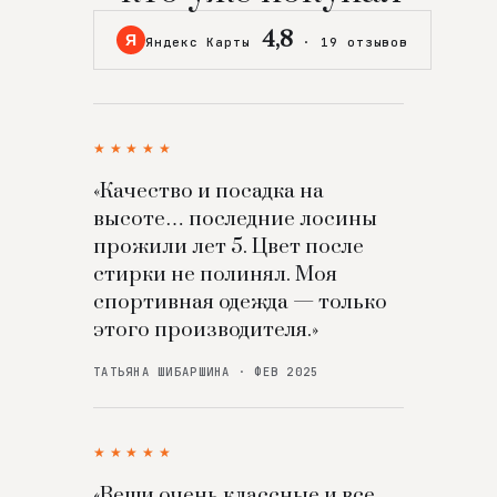
4,8
Я
Яндекс Карты
·
19 отзывов
★★★★★
«Качество и посадка на
высоте… последние лосины
прожили лет 5. Цвет после
стирки не полинял. Моя
спортивная одежда — только
этого производителя.»
ТАТЬЯНА ШИБАРШИНА · ФЕВ 2025
★★★★★
«Вещи очень классные и все