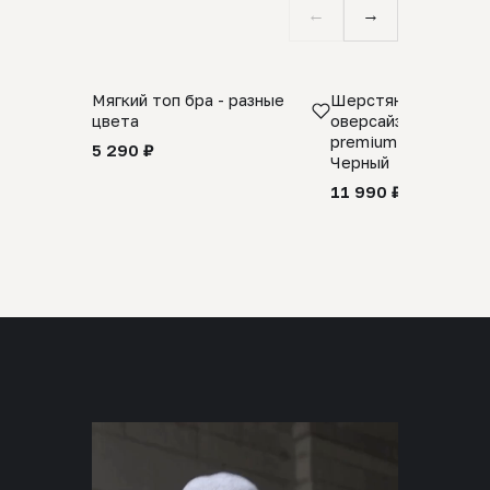
←
→
Мягкий топ бра - разные
Шерстяной свитер
цвета
оверсайз 100% шер
premium merino wool
5 290 ₽
Черный
11 990 ₽