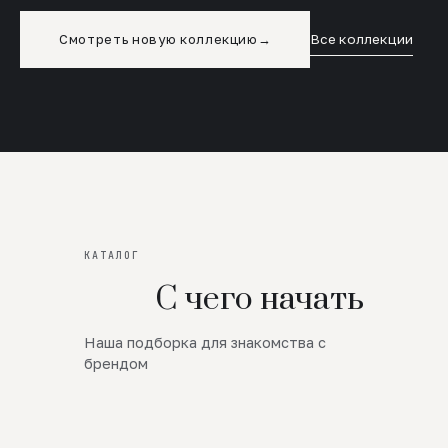
Смотреть новую коллекцию
→
Все коллекции
КАТАЛОГ
С чего начать
Наша подборка для знакомства с
Новинки
брендом
SALE
Премиум Трикотаж
AW 26/27
Юбки и платья
ЦЕНЫ ОТ 1000 РУБЛЕЙ!!!
Верхняя одежда
ШЕРСТЬ ЯГНЕНКА
БУДЬ РОСКОШНА
01
ШЕРСТЬ · КОЖА
05