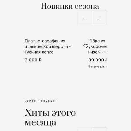
Новинки сезона
←
→
Платье-сарафан из
Юбка из натурально
SALE
ПРЕДЗАКАЗ
итальянской шерсти -
укороченная с аро
Гусиная лапка
низом - Черный
3 000 ₽
39 990 ₽
Отгрузка через 25 дней
ЧАСТО ПОКУПАЮТ
Хиты этого
месяца