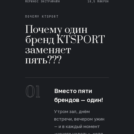
МЕРИНОС ЭКСТРАФАЙН
18,5 МИКРОН
ПОЧЕМУ KTSPORT
Почему один
бренд KTSPORT
заменяет
пять???
01
Вместо пяти
брендов — один!
Утром зал, днём
встречи, вечером ужин
— и в каждый момент
«нечего надеть», хотя