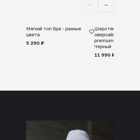
←
→
Мягкий топ бра - разные
Шерстяной свитер
цвета
оверсайз 100% шер
premium merino wool
5 290 ₽
Черный
11 990 ₽