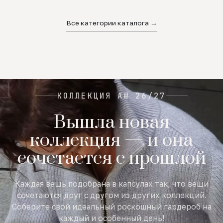
02
03
04
Все категории каталога →
КОЛЛЕКЦИЯ AW 26/27
Вышла новая
коллекция — и она
сочетается с прошлой
Каждая вещь подобрана в капсулах так, что вещи
сочетаются друг с другом из других коллекций.
Соберите свой идеальный роскошный гардероб на
каждый и особенный день!