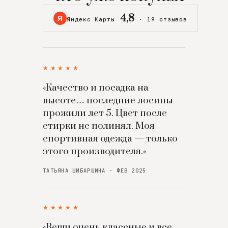
4,8
Я
Яндекс Карты
·
19 отзывов
★★★★★
«Качество и посадка на
высоте… последние лосины
прожили лет 5. Цвет после
стирки не полинял. Моя
спортивная одежда — только
этого производителя.»
ТАТЬЯНА ШИБАРШИНА · ФЕВ 2025
★★★★★
«Вещи очень классные и все