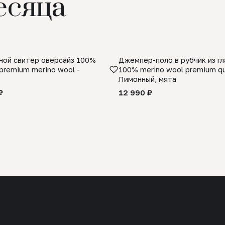
есяца
ой свитер оверсайз 100%
Джемпер-поло в рубчик из г
premium merino wool -
100% merino wool premium qua
Лимонный, мята
₽
12 990 ₽