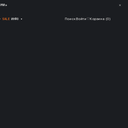
✕
ЯМИ»
▾
SALE
ИНФО
▾
Поиск
Войти
♡
Корзина (
0
)