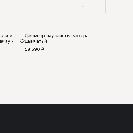
←
→
ладкой
Джемпер-паутинка из мохера -
Limited E
lity -
Дымчатый
из 100% 
черного 
13 590 ₽
27 990 ₽