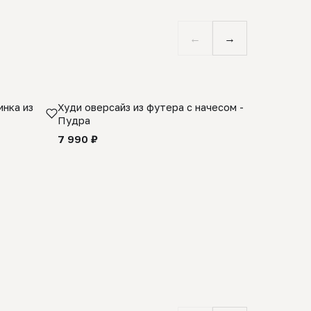
←
→
нка из
Худи оверсайз из футера с начесом -
Косынка 
Пудра
шерсти 1
quality -
7 990 ₽
8 990 ₽