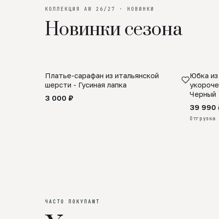
КОЛЛЕКЦИЯ AW 26/27 · НОВИНКИ
Новинки сезона
Платье-сарафан из итальянской
Юбка из
SALE
ПРЕДЗА
шерсти - Гусиная лапка
укороче
Черный
3 000 ₽
39 990 
Отгрузка 
ЧАСТО ПОКУПАЮТ