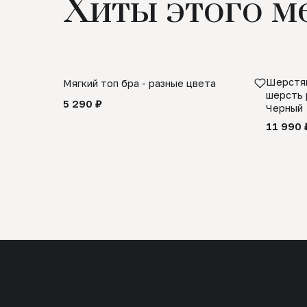
Хиты этого м
Шерстян
Мягкий топ бра - разные цвета
шерсть 
5 290 ₽
Черный
11 990 