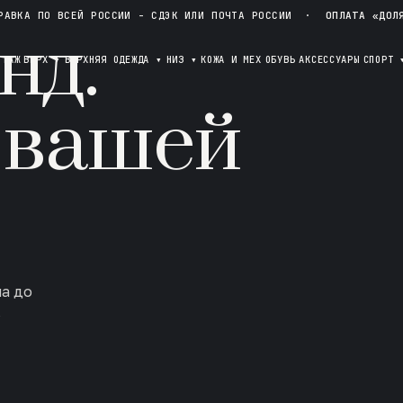
РАВКА ПО ВСЕЙ РОССИИ - СДЭК ИЛИ ПОЧТА РОССИИ
·
ОПЛАТА «ДОЛ
нд.
ОТАЖ
ВЕРХ
▾
ВЕРХНЯЯ ОДЕЖДА
▾
НИЗ
▾
КОЖА И МЕХ
ОБУВЬ
АКСЕССУАРЫ
СПОРТ
 вашей
ла до
в