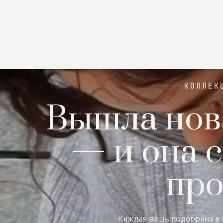
КОЛЛЕК
Вышла нов
— и она с
пр
Каждая вещь подобрана в 