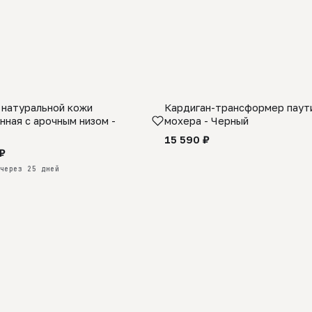
 натуральной кожи
Кардиган-трансформер паути
КАЗ
нная с арочным низом -
мохера - Черный
15 590 ₽
₽
через 25 дней