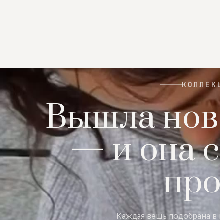
КОЛЛЕК
Вышла нов
— и она с
пр
Каждая вещь подобрана в 