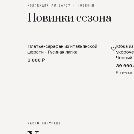
КОЛЛЕКЦИЯ AW 26/27 · НОВИНКИ
Новинки сезона
Платье-сарафан из итальянской
Юбка из
SALE
ПРЕДЗА
шерсти - Гусиная лапка
укороче
Черный
3 000 ₽
39 990 
Отгрузка 
ЧАСТО ПОКУПАЮТ