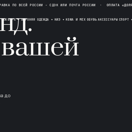
РАВКА ПО ВСЕЙ РОССИИ - СДЭК ИЛИ ПОЧТА РОССИИ
·
ОПЛАТА «ДОЛ
нд.
ОТАЖ
ВЕРХ
▾
ВЕРХНЯЯ ОДЕЖДА
▾
НИЗ
▾
КОЖА И МЕХ
ОБУВЬ
АКСЕССУАРЫ
СПОРТ
 вашей
ла до
в