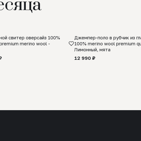
есяца
ой свитер оверсайз 100%
Джемпер-поло в рубчик из г
premium merino wool -
100% merino wool premium qua
Лимонный, мята
₽
12 990 ₽