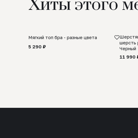
Хиты этого м
Шерстян
Мягкий топ бра - разные цвета
шерсть 
5 290 ₽
Черный
11 990 