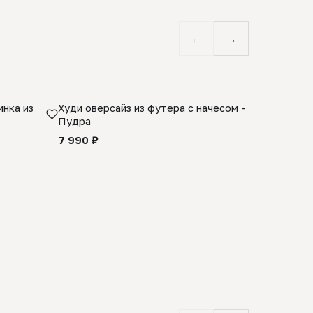
←
→
нка из
Худи оверсайз из футера с начесом -
Косынка 
Пудра
шерсти 1
quality -
7 990 ₽
8 990 ₽