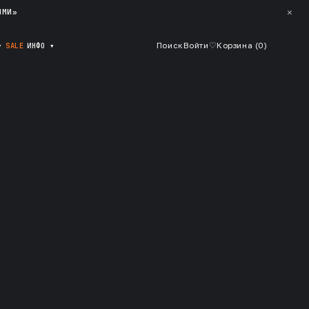
✕
ЯМИ»
▾
SALE
ИНФО
▾
Поиск
Войти
♡
Корзина (
0
)