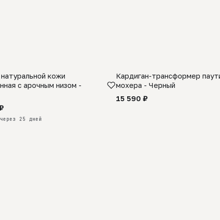
 натуральной кожи
Кардиган-трансформер паути
КАЗ
нная с арочным низом -
мохера - Черный
15 590 ₽
₽
через 25 дней