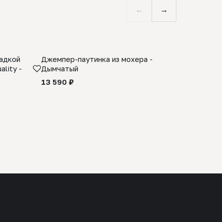
←
→
ладкой
Джемпер-паутинка из мохера -
Limited E
lity -
Дымчатый
из 100% 
черного 
13 590 ₽
27 990 ₽