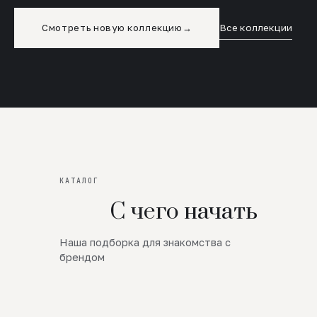
Смотреть новую коллекцию
→
Все коллекции
КАТАЛОГ
С чего начать
Наша подборка для знакомства с
Новинки
брендом
SALE
Премиум Трикотаж
AW 26/27
Юбки и платья
ЦЕНЫ ОТ 1000 РУБЛЕЙ!!!
Верхняя одежда
ШЕРСТЬ ЯГНЕНКА
БУДЬ РОСКОШНА
01
ШЕРСТЬ · КОЖА
05