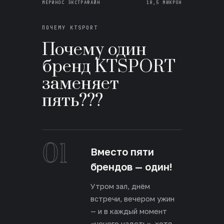
МЕРИНОС ЭКСТРАФАЙН
18,5 МИКРОН
ПОЧЕМУ KTSPORT
Почему один
бренд KTSPORT
заменяет
пять???
01
Вместо пяти
брендов — один!
Утром зал, днём
встречи, вечером ужин
— и в каждый момент
«нечего надеть», хотя