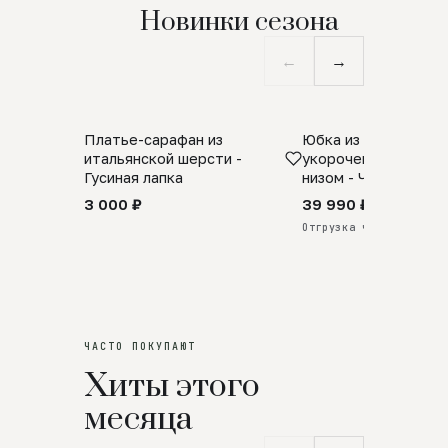
Новинки сезона
←
→
Платье-сарафан из
Юбка из натурально
SALE
ПРЕДЗАКАЗ
итальянской шерсти -
укороченная с аро
Гусиная лапка
низом - Черный
3 000 ₽
39 990 ₽
Отгрузка через 25 дней
ЧАСТО ПОКУПАЮТ
Хиты этого
месяца