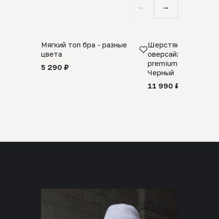
←
→
Мягкий топ бра - разные
Шерстяной свитер
цвета
оверсайз 100% шер
premium merino wool
5 290 ₽
Черный
11 990 ₽