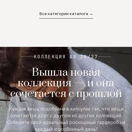
02
03
04
Все категории каталога →
КОЛЛЕКЦИЯ AW 26/27
Вышла новая
коллекция — и она
сочетается с прошлой
Каждая вещь подобрана в капсулах так, что вещи
сочетаются друг с другом из других коллекций.
Соберите свой идеальный роскошный гардероб на
каждый и особенный день!