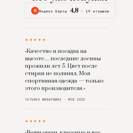
4,8
Я
Яндекс Карты
·
19 отзывов
★★★★★
«Качество и посадка на
высоте… последние лосины
прожили лет 5. Цвет после
стирки не полинял. Моя
спортивная одежда — только
этого производителя.»
ТАТЬЯНА ШИБАРШИНА · ФЕВ 2025
★★★★★
«Вещи очень классные и все