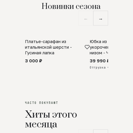
Новинки сезона
←
→
Платье-сарафан из
Юбка из натурально
SALE
ПРЕДЗАКАЗ
итальянской шерсти -
укороченная с аро
Гусиная лапка
низом - Черный
3 000 ₽
39 990 ₽
Отгрузка через 25 дней
ЧАСТО ПОКУПАЮТ
Хиты этого
месяца