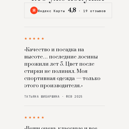
4,8
Я
Яндекс Карты
·
19 отзывов
★★★★★
«Качество и посадка на
высоте… последние лосины
прожили лет 5. Цвет после
стирки не полинял. Моя
спортивная одежда — только
этого производителя.»
ТАТЬЯНА ШИБАРШИНА · ФЕВ 2025
★★★★★
«Вещи очень классные и все