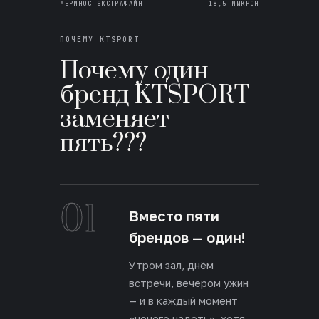
МЕРИНОС ЭКСТРАФАЙН
18,5 МИКРОН
ПОЧЕМУ KTSPORT
Почему один
бренд KTSPORT
заменяет
пять???
01
Вместо пяти
брендов — один!
Утром зал, днём
встречи, вечером ужин
— и в каждый момент
«нечего надеть», хотя