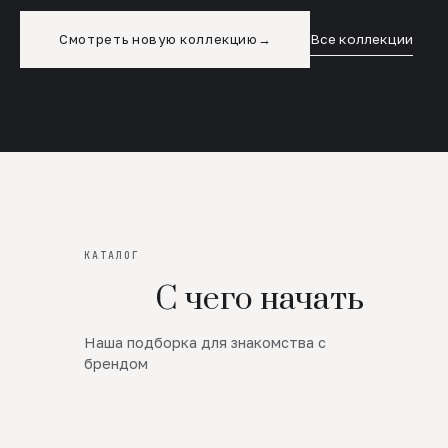
Смотреть новую коллекцию
→
Все коллекции
КАТАЛОГ
С чего начать
Наша подборка для знакомства с
Новинки
брендом
SALE
Премиум Трикотаж
AW 26/27
Юбки и платья
ЦЕНЫ ОТ 1000 РУБЛЕЙ!!!
Верхняя одежда
ШЕРСТЬ ЯГНЕНКА
БУДЬ РОСКОШНА
01
ШЕРСТЬ · КОЖА
05