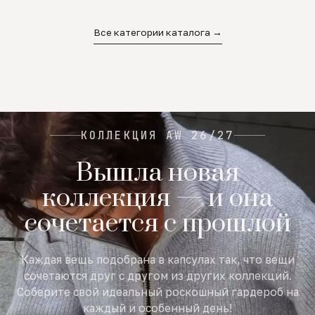
02
03
04
Все категории каталога →
КОЛЛЕКЦИЯ AW 26/27
Вышла новая
коллекция — и она
сочетается с прошлой
Каждая вещь подобрана в капсулах так, что вещи
сочетаются друг с другом из других коллекций.
Соберите свой идеальный роскошный гардероб на
каждый и особенный день!