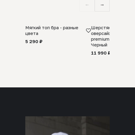
←
→
Мягкий топ бра - разные
Шерстяной свитер
цвета
оверсайз 100% шер
premium merino wool
5 290 ₽
Черный
11 990 ₽