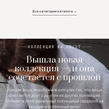
02
03
04
Все категории каталога →
КОЛЛЕКЦИЯ AW 26/27
Вышла новая
коллекция — и она
сочетается с прошлой
Каждая вещь подобрана в капсулах так, что вещи
сочетаются друг с другом из других коллекций.
Соберите свой идеальный роскошный гардероб на
каждый и особенный день!