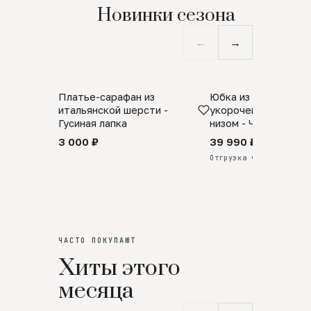
Новинки сезона
←
→
Платье-сарафан из
Юбка из натурально
SALE
ПРЕДЗАКАЗ
итальянской шерсти -
укороченная с аро
Гусиная лапка
низом - Черный
3 000 ₽
39 990 ₽
Отгрузка через 25 дней
ЧАСТО ПОКУПАЮТ
Хиты этого
месяца