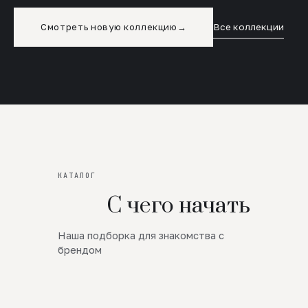
Смотреть новую коллекцию
→
Все коллекции
КАТАЛОГ
С чего начать
Наша подборка для знакомства с
Новинки
брендом
SALE
Премиум Трикотаж
AW 26/27
Юбки и платья
ЦЕНЫ ОТ 1000 РУБЛЕЙ!!!
Верхняя одежда
ШЕРСТЬ ЯГНЕНКА
БУДЬ РОСКОШНА
01
ШЕРСТЬ · КОЖА
05