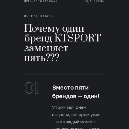
МЕРИНОС ЭКСТРАФАЙН
18,5 МИКРОН
ПОЧЕМУ KTSPORT
Почему один
бренд KTSPORT
заменяет
пять???
01
Вместо пяти
брендов — один!
Утром зал, днём
встречи, вечером ужин
— и в каждый момент
«нечего надеть», хотя