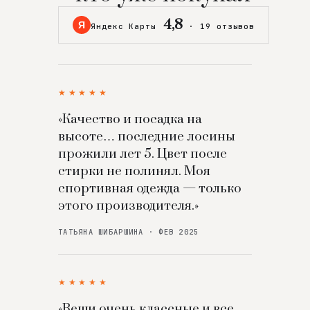
4,8
Я
Яндекс Карты
·
19 отзывов
★★★★★
«Качество и посадка на
высоте… последние лосины
прожили лет 5. Цвет после
стирки не полинял. Моя
спортивная одежда — только
этого производителя.»
ТАТЬЯНА ШИБАРШИНА · ФЕВ 2025
★★★★★
«Вещи очень классные и все