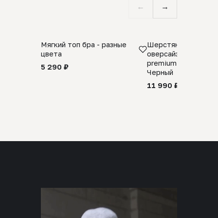
←
→
Мягкий топ бра - разные
Шерстяной свитер
цвета
оверсайз 100% шер
premium merino wool
5 290 ₽
Черный
11 990 ₽