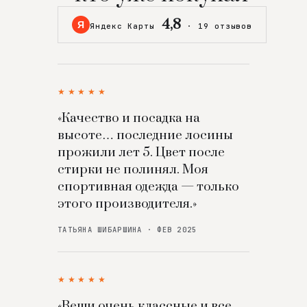
4,8
Я
Яндекс Карты
·
19 отзывов
★★★★★
«Качество и посадка на
высоте… последние лосины
прожили лет 5. Цвет после
стирки не полинял. Моя
спортивная одежда — только
этого производителя.»
ТАТЬЯНА ШИБАРШИНА · ФЕВ 2025
★★★★★
«Вещи очень классные и все