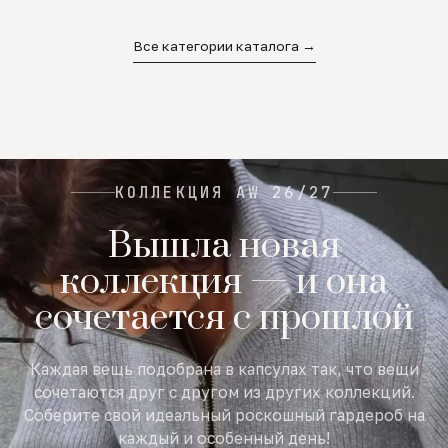
02
03
04
Все категории каталога →
КОЛЛЕКЦИЯ AW 26/27
Вышла новая
коллекция — и она
сочетается с прошлой
Каждая вещь подобрана в капсулах так, что вещи
сочетаются друг с другом из других коллекций.
Соберите свой идеальный роскошный гардероб на
каждый и особенный день!