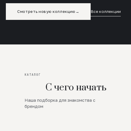
Смотреть новую коллекцию
→
Все коллекции
КАТАЛОГ
С чего начать
Наша подборка для знакомства с
Новинки
брендом
SALE
Премиум Трикотаж
AW 26/27
Юбки и платья
ЦЕНЫ ОТ 1000 РУБЛЕЙ!!!
Верхняя одежда
ШЕРСТЬ ЯГНЕНКА
БУДЬ РОСКОШНА
01
ШЕРСТЬ · КОЖА
05