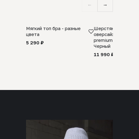
←
→
Мягкий топ бра - разные
Шерстяной свитер
цвета
оверсайз 100% шер
premium merino wool
5 290 ₽
Черный
11 990 ₽