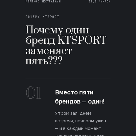
МЕРИНОС ЭКСТРАФАЙН
18,5 МИКРОН
ПОЧЕМУ KTSPORT
Почему один
бренд KTSPORT
заменяет
пять???
01
Вместо пяти
брендов — один!
Утром зал, днём
встречи, вечером ужин
— и в каждый момент
«нечего надеть», хотя